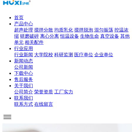
首页
产品中心
超声处理
搅拌分散
均质乳化
搅拌脱泡
混匀振荡
控温浓
缩
研磨破碎
离心分离
恒温设备
生物生命
真空设备
其他
单元
相关配件
行业应用
行业新闻
大学院校
科研监测
医疗单位
企业单位
新闻动态
公司新闻
下载中心
售后服务
关于我们
公司简介
荣誉资质
工厂实力
联系我们
联系方式
在线留言