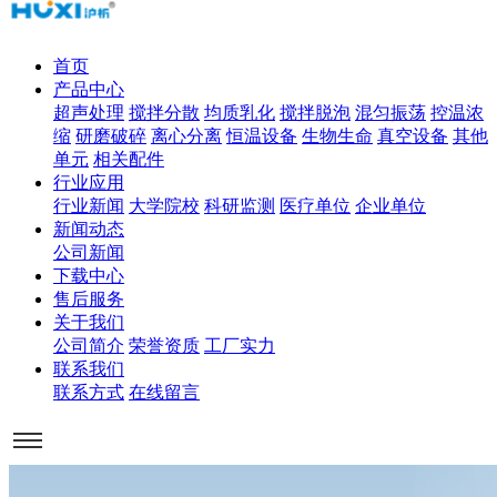
首页
产品中心
超声处理
搅拌分散
均质乳化
搅拌脱泡
混匀振荡
控温浓
缩
研磨破碎
离心分离
恒温设备
生物生命
真空设备
其他
单元
相关配件
行业应用
行业新闻
大学院校
科研监测
医疗单位
企业单位
新闻动态
公司新闻
下载中心
售后服务
关于我们
公司简介
荣誉资质
工厂实力
联系我们
联系方式
在线留言