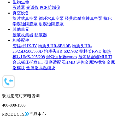
生物生命
灭菌器
光谱仪
PCR扩增仪
真空设备
旋片式真空泵
循环水真空泵
经典款耐腐蚀真空泵
抗化
学腐蚀隔膜泵
耐腐蚀隔膜泵
其他单元
废液收集器
移液器
相关配件
变幅杆HX/JY
均质头HR-6B/10B
均质头HR-
25/25D/500/500D
均质头HR-60Z/90Z
搅拌桨RWD
加热
模块HMS-205/208
混匀适配器vortex
混匀适配器MULTI
台式摇床托盘HT
研磨适配器HMD
迷你金属浴模块
金属
浴模块
金属浴高温模块
欢迎您随时来电咨询
400-808-1508
PRODUCTS
产品中心