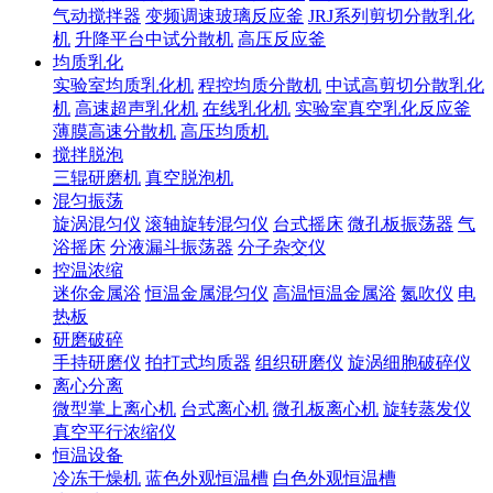
气动搅拌器
变频调速玻璃反应釜
JRJ系列剪切分散乳化
机
升降平台中试分散机
高压反应釜
均质乳化
实验室均质乳化机
程控均质分散机
中试高剪切分散乳化
机
高速超声乳化机
在线乳化机
实验室真空乳化反应釜
薄膜高速分散机
高压均质机
搅拌脱泡
三辊研磨机
真空脱泡机
混匀振荡
旋涡混匀仪
滚轴旋转混匀仪
台式摇床
微孔板振荡器
气
浴摇床
分液漏斗振荡器
分子杂交仪
控温浓缩
迷你金属浴
恒温金属混匀仪
高温恒温金属浴
氮吹仪
电
热板
研磨破碎
手持研磨仪
拍打式均质器
组织研磨仪
旋涡细胞破碎仪
离心分离
微型掌上离心机
台式离心机
微孔板离心机
旋转蒸发仪
真空平行浓缩仪
恒温设备
冷冻干燥机
蓝色外观恒温槽
白色外观恒温槽