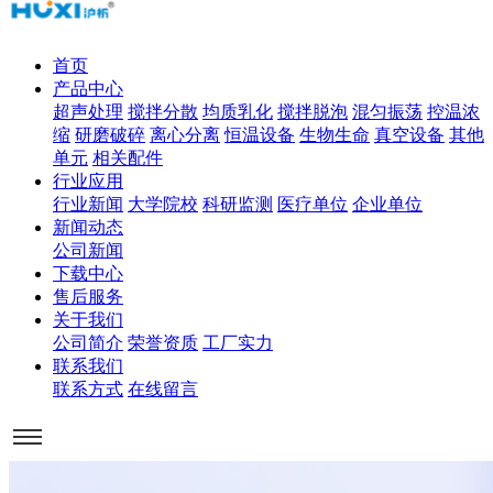
首页
产品中心
超声处理
搅拌分散
均质乳化
搅拌脱泡
混匀振荡
控温浓
缩
研磨破碎
离心分离
恒温设备
生物生命
真空设备
其他
单元
相关配件
行业应用
行业新闻
大学院校
科研监测
医疗单位
企业单位
新闻动态
公司新闻
下载中心
售后服务
关于我们
公司简介
荣誉资质
工厂实力
联系我们
联系方式
在线留言