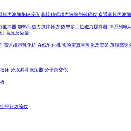
型超声波细胞破碎仪
非接触式超声波细胞破碎仪
多通道超声波细
力搅拌器
加热型磁力搅拌器
加热型多工位磁力搅拌器
JB系列电
机
高压反应釜
机
高速超声乳化机
在线乳化机
实验室真空乳化反应釜
薄膜高速
摇床
分液漏斗振荡器
分子杂交仪
板
空平行浓缩仪