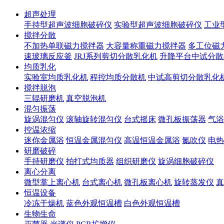
超声处理
手持型超声波细胞破碎仪
实验型超声波细胞破碎仪
工业
搅拌分散
不加热单联磁力搅拌器
大容量称重磁力搅拌器
多工位磁
速玻璃反应釜
JRJ系列剪切分散乳化机
升降平台中试分散
均质乳化
实验室均质乳化机
程控均质分散机
中试高剪切分散乳化
搅拌脱泡
三辊研磨机
真空脱泡机
混匀振荡
旋涡混匀仪
滚轴旋转混匀仪
台式摇床
微孔板振荡器
气浴
控温浓缩
迷你金属浴
恒温金属混匀仪
高温恒温金属浴
氮吹仪
电热
研磨破碎
手持研磨仪
拍打式均质器
组织研磨仪
旋涡细胞破碎仪
离心分离
微型掌上离心机
台式离心机
微孔板离心机
旋转蒸发仪
真
恒温设备
冷冻干燥机
蓝色外观恒温槽
白色外观恒温槽
生物生命