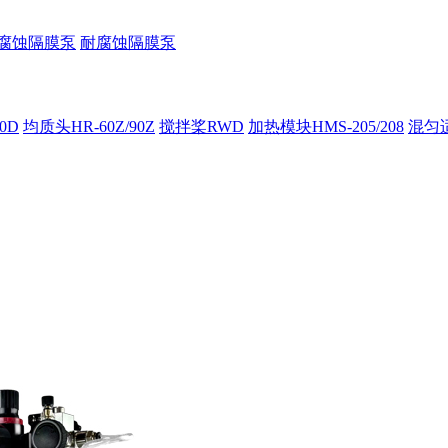
腐蚀隔膜泵
耐腐蚀隔膜泵
00D
均质头HR-60Z/90Z
搅拌桨RWD
加热模块HMS-205/208
混匀适