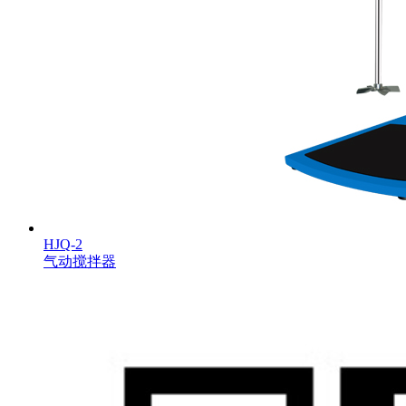
HJQ-2
气动搅拌器