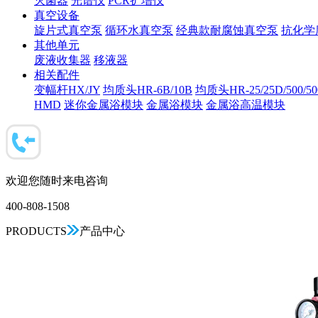
灭菌器
光谱仪
PCR扩增仪
真空设备
旋片式真空泵
循环水真空泵
经典款耐腐蚀真空泵
抗化学
其他单元
废液收集器
移液器
相关配件
变幅杆HX/JY
均质头HR-6B/10B
均质头HR-25/25D/500/5
HMD
迷你金属浴模块
金属浴模块
金属浴高温模块
欢迎您随时来电咨询
400-808-1508
PRODUCTS
产品中心