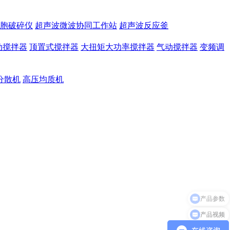
胞破碎仪
超声波微波协同工作站
超声波反应釜
动搅拌器
顶置式搅拌器
大扭矩大功率搅拌器
气动搅拌器
变频调
分散机
高压均质机
产品视频