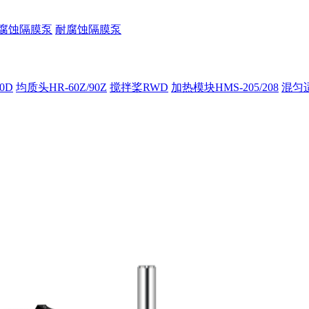
腐蚀隔膜泵
耐腐蚀隔膜泵
00D
均质头HR-60Z/90Z
搅拌桨RWD
加热模块HMS-205/208
混匀适