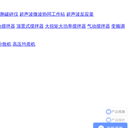
胞破碎仪
超声波微波协同工作站
超声波反应釜
动搅拌器
顶置式搅拌器
大扭矩大功率搅拌器
气动搅拌器
变频调
分散机
高压均质机
产品报价