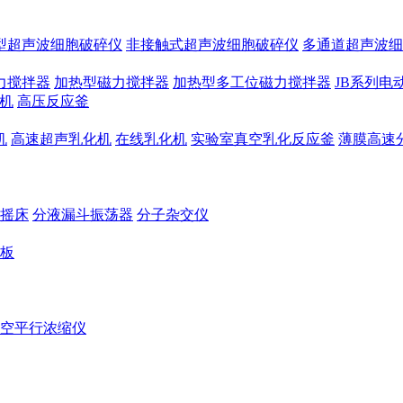
型超声波细胞破碎仪
非接触式超声波细胞破碎仪
多通道超声波细
力搅拌器
加热型磁力搅拌器
加热型多工位磁力搅拌器
JB系列电
机
高压反应釜
机
高速超声乳化机
在线乳化机
实验室真空乳化反应釜
薄膜高速
摇床
分液漏斗振荡器
分子杂交仪
板
空平行浓缩仪