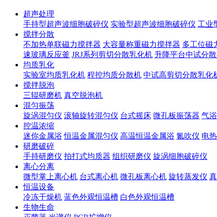
超声处理
手持型超声波细胞破碎仪
实验型超声波细胞破碎仪
工业
搅拌分散
不加热单联磁力搅拌器
大容量称重磁力搅拌器
多工位磁
速玻璃反应釜
JRJ系列剪切分散乳化机
升降平台中试分散
均质乳化
实验室均质乳化机
程控均质分散机
中试高剪切分散乳化
搅拌脱泡
三辊研磨机
真空脱泡机
混匀振荡
旋涡混匀仪
滚轴旋转混匀仪
台式摇床
微孔板振荡器
气浴
控温浓缩
迷你金属浴
恒温金属混匀仪
高温恒温金属浴
氮吹仪
电热
研磨破碎
手持研磨仪
拍打式均质器
组织研磨仪
旋涡细胞破碎仪
离心分离
微型掌上离心机
台式离心机
微孔板离心机
旋转蒸发仪
真
恒温设备
冷冻干燥机
蓝色外观恒温槽
白色外观恒温槽
生物生命