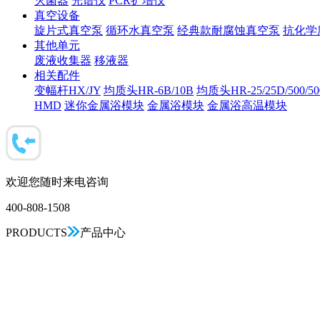
灭菌器
光谱仪
PCR扩增仪
真空设备
旋片式真空泵
循环水真空泵
经典款耐腐蚀真空泵
抗化学
其他单元
废液收集器
移液器
相关配件
变幅杆HX/JY
均质头HR-6B/10B
均质头HR-25/25D/500/5
HMD
迷你金属浴模块
金属浴模块
金属浴高温模块
欢迎您随时来电咨询
400-808-1508
PRODUCTS
产品中心