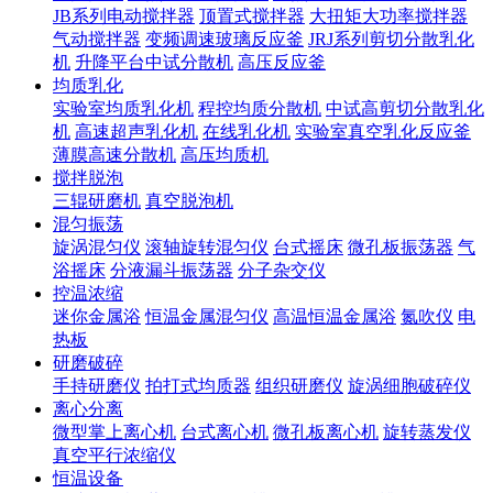
JB系列电动搅拌器
顶置式搅拌器
大扭矩大功率搅拌器
气动搅拌器
变频调速玻璃反应釜
JRJ系列剪切分散乳化
机
升降平台中试分散机
高压反应釜
均质乳化
实验室均质乳化机
程控均质分散机
中试高剪切分散乳化
机
高速超声乳化机
在线乳化机
实验室真空乳化反应釜
薄膜高速分散机
高压均质机
搅拌脱泡
三辊研磨机
真空脱泡机
混匀振荡
旋涡混匀仪
滚轴旋转混匀仪
台式摇床
微孔板振荡器
气
浴摇床
分液漏斗振荡器
分子杂交仪
控温浓缩
迷你金属浴
恒温金属混匀仪
高温恒温金属浴
氮吹仪
电
热板
研磨破碎
手持研磨仪
拍打式均质器
组织研磨仪
旋涡细胞破碎仪
离心分离
微型掌上离心机
台式离心机
微孔板离心机
旋转蒸发仪
真空平行浓缩仪
恒温设备