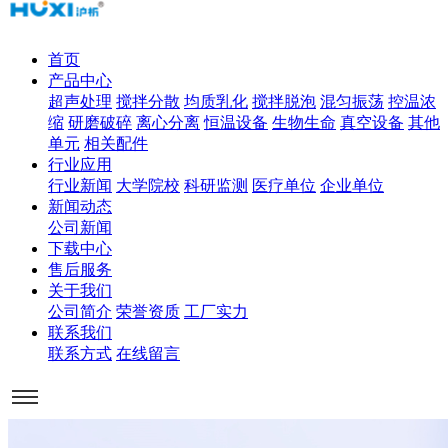
首页
产品中心
超声处理
搅拌分散
均质乳化
搅拌脱泡
混匀振荡
控温浓
缩
研磨破碎
离心分离
恒温设备
生物生命
真空设备
其他
单元
相关配件
行业应用
行业新闻
大学院校
科研监测
医疗单位
企业单位
新闻动态
公司新闻
下载中心
售后服务
关于我们
公司简介
荣誉资质
工厂实力
联系我们
联系方式
在线留言