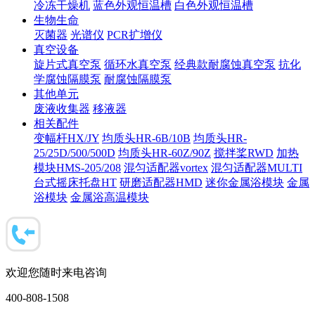
冷冻干燥机
蓝色外观恒温槽
白色外观恒温槽
生物生命
灭菌器
光谱仪
PCR扩增仪
真空设备
旋片式真空泵
循环水真空泵
经典款耐腐蚀真空泵
抗化
学腐蚀隔膜泵
耐腐蚀隔膜泵
其他单元
废液收集器
移液器
相关配件
变幅杆HX/JY
均质头HR-6B/10B
均质头HR-
25/25D/500/500D
均质头HR-60Z/90Z
搅拌桨RWD
加热
模块HMS-205/208
混匀适配器vortex
混匀适配器MULTI
台式摇床托盘HT
研磨适配器HMD
迷你金属浴模块
金属
浴模块
金属浴高温模块
欢迎您随时来电咨询
400-808-1508