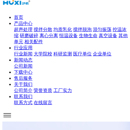
首页
产品中心
超声处理
搅拌分散
均质乳化
搅拌脱泡
混匀振荡
控温浓
缩
研磨破碎
离心分离
恒温设备
生物生命
真空设备
其他
单元
相关配件
行业应用
行业新闻
大学院校
科研监测
医疗单位
企业单位
新闻动态
公司新闻
下载中心
售后服务
关于我们
公司简介
荣誉资质
工厂实力
联系我们
联系方式
在线留言