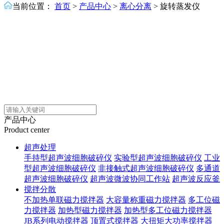
当前位置：
首页
>
产品中心
>
离心分离
>
旋转蒸发仪
产品中心
Product center
超声处理
手持型超声波细胞破碎仪
实验型超声波细胞破碎仪
工业
型超声波细胞破碎仪
非接触式超声波细胞破碎仪
多通道
超声波细胞破碎仪
超声波微波协同工作站
超声波反应釜
搅拌分散
不加热单联磁力搅拌器
大容量称重磁力搅拌器
多工位磁
力搅拌器
加热型磁力搅拌器
加热型多工位磁力搅拌器
JB系列电动搅拌器
顶置式搅拌器
大扭矩大功率搅拌器