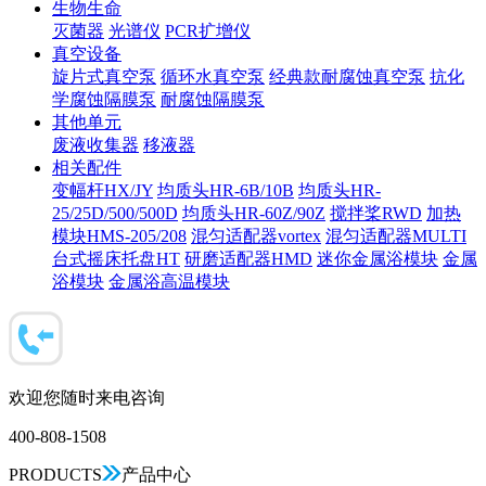
生物生命
灭菌器
光谱仪
PCR扩增仪
真空设备
旋片式真空泵
循环水真空泵
经典款耐腐蚀真空泵
抗化
学腐蚀隔膜泵
耐腐蚀隔膜泵
其他单元
废液收集器
移液器
相关配件
变幅杆HX/JY
均质头HR-6B/10B
均质头HR-
25/25D/500/500D
均质头HR-60Z/90Z
搅拌桨RWD
加热
模块HMS-205/208
混匀适配器vortex
混匀适配器MULTI
台式摇床托盘HT
研磨适配器HMD
迷你金属浴模块
金属
浴模块
金属浴高温模块
欢迎您随时来电咨询
400-808-1508
PRODUCTS
产品中心