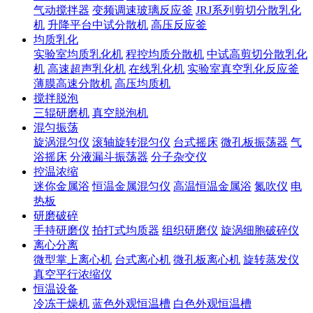
气动搅拌器
变频调速玻璃反应釜
JRJ系列剪切分散乳化
机
升降平台中试分散机
高压反应釜
均质乳化
实验室均质乳化机
程控均质分散机
中试高剪切分散乳化
机
高速超声乳化机
在线乳化机
实验室真空乳化反应釜
薄膜高速分散机
高压均质机
搅拌脱泡
三辊研磨机
真空脱泡机
混匀振荡
旋涡混匀仪
滚轴旋转混匀仪
台式摇床
微孔板振荡器
气
浴摇床
分液漏斗振荡器
分子杂交仪
控温浓缩
迷你金属浴
恒温金属混匀仪
高温恒温金属浴
氮吹仪
电
热板
研磨破碎
手持研磨仪
拍打式均质器
组织研磨仪
旋涡细胞破碎仪
离心分离
微型掌上离心机
台式离心机
微孔板离心机
旋转蒸发仪
真空平行浓缩仪
恒温设备
冷冻干燥机
蓝色外观恒温槽
白色外观恒温槽