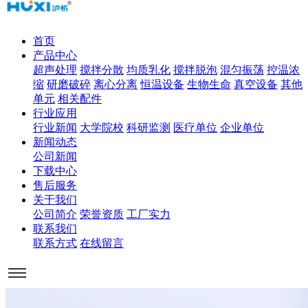
首页
产品中心
超声处理
搅拌分散
均质乳化
搅拌脱泡
混匀振荡
控温浓
缩
研磨破碎
离心分离
恒温设备
生物生命
真空设备
其他
单元
相关配件
行业应用
行业新闻
大学院校
科研监测
医疗单位
企业单位
新闻动态
公司新闻
下载中心
售后服务
关于我们
公司简介
荣誉资质
工厂实力
联系我们
联系方式
在线留言