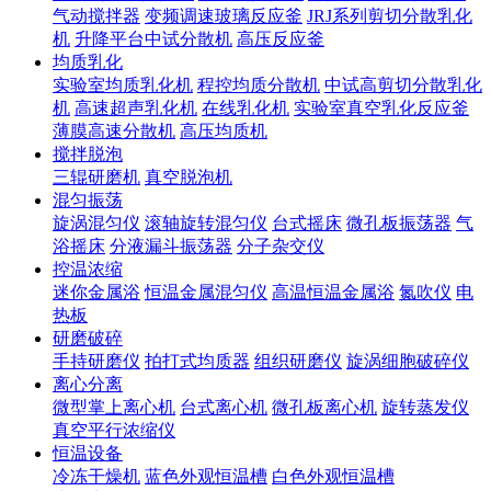
气动搅拌器
变频调速玻璃反应釜
JRJ系列剪切分散乳化
机
升降平台中试分散机
高压反应釜
均质乳化
实验室均质乳化机
程控均质分散机
中试高剪切分散乳化
机
高速超声乳化机
在线乳化机
实验室真空乳化反应釜
薄膜高速分散机
高压均质机
搅拌脱泡
三辊研磨机
真空脱泡机
混匀振荡
旋涡混匀仪
滚轴旋转混匀仪
台式摇床
微孔板振荡器
气
浴摇床
分液漏斗振荡器
分子杂交仪
控温浓缩
迷你金属浴
恒温金属混匀仪
高温恒温金属浴
氮吹仪
电
热板
研磨破碎
手持研磨仪
拍打式均质器
组织研磨仪
旋涡细胞破碎仪
离心分离
微型掌上离心机
台式离心机
微孔板离心机
旋转蒸发仪
真空平行浓缩仪
恒温设备
冷冻干燥机
蓝色外观恒温槽
白色外观恒温槽