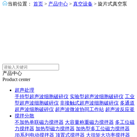
当前位置：
首页
>
产品中心
>
真空设备
>
旋片式真空泵
产品中心
Product center
超声处理
手持型超声波细胞破碎仪
实验型超声波细胞破碎仪
工业
型超声波细胞破碎仪
非接触式超声波细胞破碎仪
多通道
超声波细胞破碎仪
超声波微波协同工作站
超声波反应釜
搅拌分散
不加热单联磁力搅拌器
大容量称重磁力搅拌器
多工位磁
力搅拌器
加热型磁力搅拌器
加热型多工位磁力搅拌器
JB系列电动搅拌器
顶置式搅拌器
大扭矩大功率搅拌器