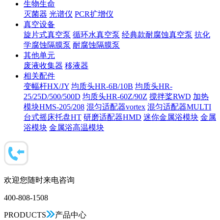
生物生命
灭菌器
光谱仪
PCR扩增仪
真空设备
旋片式真空泵
循环水真空泵
经典款耐腐蚀真空泵
抗化
学腐蚀隔膜泵
耐腐蚀隔膜泵
其他单元
废液收集器
移液器
相关配件
变幅杆HX/JY
均质头HR-6B/10B
均质头HR-
25/25D/500/500D
均质头HR-60Z/90Z
搅拌桨RWD
加热
模块HMS-205/208
混匀适配器vortex
混匀适配器MULTI
台式摇床托盘HT
研磨适配器HMD
迷你金属浴模块
金属
浴模块
金属浴高温模块
欢迎您随时来电咨询
400-808-1508
PRODUCTS
产品中心