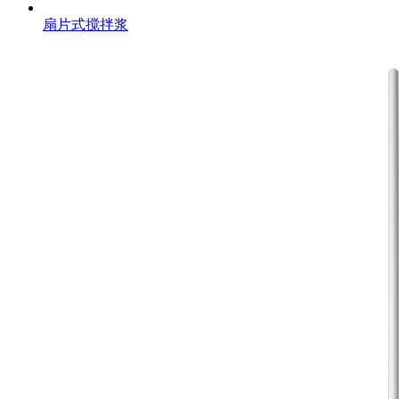
扇片式搅拌浆