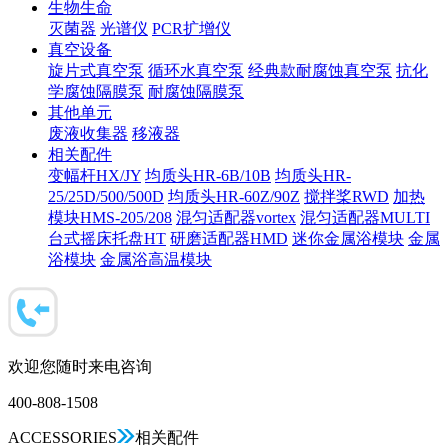
生物生命
灭菌器
光谱仪
PCR扩增仪
真空设备
旋片式真空泵
循环水真空泵
经典款耐腐蚀真空泵
抗化
学腐蚀隔膜泵
耐腐蚀隔膜泵
其他单元
废液收集器
移液器
相关配件
变幅杆HX/JY
均质头HR-6B/10B
均质头HR-
25/25D/500/500D
均质头HR-60Z/90Z
搅拌桨RWD
加热
模块HMS-205/208
混匀适配器vortex
混匀适配器MULTI
台式摇床托盘HT
研磨适配器HMD
迷你金属浴模块
金属
浴模块
金属浴高温模块
欢迎您随时来电咨询
400-808-1508
ACCESSORIES
相关配件