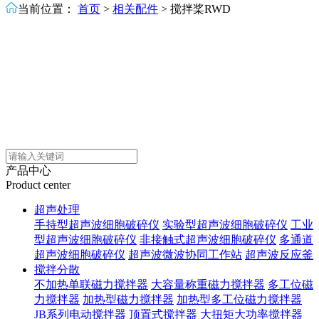
当前位置：
首页
>
相关配件
>
搅拌桨RWD
产品中心
Product center
超声处理
手持型超声波细胞破碎仪
实验型超声波细胞破碎仪
工业
型超声波细胞破碎仪
非接触式超声波细胞破碎仪
多通道
超声波细胞破碎仪
超声波微波协同工作站
超声波反应釜
搅拌分散
不加热单联磁力搅拌器
大容量称重磁力搅拌器
多工位磁
力搅拌器
加热型磁力搅拌器
加热型多工位磁力搅拌器
JB系列电动搅拌器
顶置式搅拌器
大扭矩大功率搅拌器