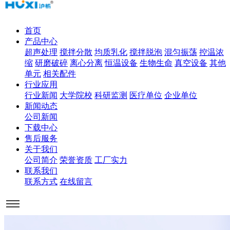
首页
产品中心
超声处理
搅拌分散
均质乳化
搅拌脱泡
混匀振荡
控温浓
缩
研磨破碎
离心分离
恒温设备
生物生命
真空设备
其他
单元
相关配件
行业应用
行业新闻
大学院校
科研监测
医疗单位
企业单位
新闻动态
公司新闻
下载中心
售后服务
关于我们
公司简介
荣誉资质
工厂实力
联系我们
联系方式
在线留言