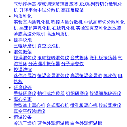
气动搅拌器
变频调速玻璃反应釜
JRJ系列剪切分散乳化
机
升降平台中试分散机
高压反应釜
均质乳化
实验室均质乳化机
程控均质分散机
中试高剪切分散乳化
机
高速超声乳化机
在线乳化机
实验室真空乳化反应釜
薄膜高速分散机
高压均质机
搅拌脱泡
三辊研磨机
真空脱泡机
混匀振荡
旋涡混匀仪
滚轴旋转混匀仪
台式摇床
微孔板振荡器
气
浴摇床
分液漏斗振荡器
分子杂交仪
控温浓缩
迷你金属浴
恒温金属混匀仪
高温恒温金属浴
氮吹仪
电
热板
研磨破碎
手持研磨仪
拍打式均质器
组织研磨仪
旋涡细胞破碎仪
离心分离
微型掌上离心机
台式离心机
微孔板离心机
旋转蒸发仪
真空平行浓缩仪
恒温设备
冷冻干燥机
蓝色外观恒温槽
白色外观恒温槽