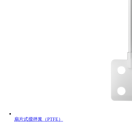
扇片式搅拌浆（PTFE）