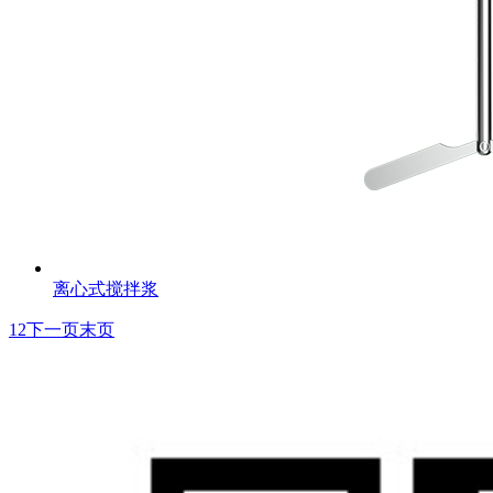
离心式搅拌浆
1
2
下一页
末页