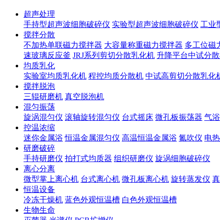
超声处理
手持型超声波细胞破碎仪
实验型超声波细胞破碎仪
工业
搅拌分散
不加热单联磁力搅拌器
大容量称重磁力搅拌器
多工位磁
速玻璃反应釜
JRJ系列剪切分散乳化机
升降平台中试分散
均质乳化
实验室均质乳化机
程控均质分散机
中试高剪切分散乳化
搅拌脱泡
三辊研磨机
真空脱泡机
混匀振荡
旋涡混匀仪
滚轴旋转混匀仪
台式摇床
微孔板振荡器
气浴
控温浓缩
迷你金属浴
恒温金属混匀仪
高温恒温金属浴
氮吹仪
电热
研磨破碎
手持研磨仪
拍打式均质器
组织研磨仪
旋涡细胞破碎仪
离心分离
微型掌上离心机
台式离心机
微孔板离心机
旋转蒸发仪
真
恒温设备
冷冻干燥机
蓝色外观恒温槽
白色外观恒温槽
生物生命