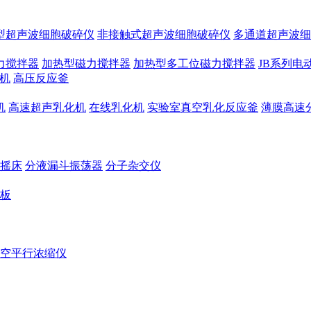
型超声波细胞破碎仪
非接触式超声波细胞破碎仪
多通道超声波细
力搅拌器
加热型磁力搅拌器
加热型多工位磁力搅拌器
JB系列电
机
高压反应釜
机
高速超声乳化机
在线乳化机
实验室真空乳化反应釜
薄膜高速
摇床
分液漏斗振荡器
分子杂交仪
板
空平行浓缩仪