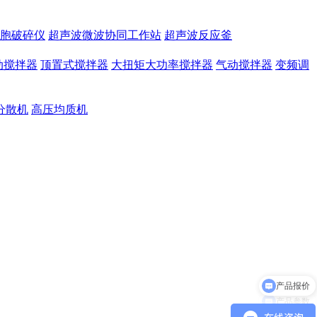
胞破碎仪
超声波微波协同工作站
超声波反应釜
动搅拌器
顶置式搅拌器
大扭矩大功率搅拌器
气动搅拌器
变频调
分散机
高压均质机
产品参数