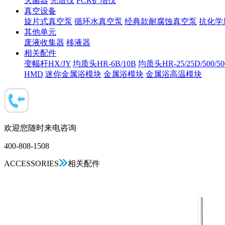
灭菌器
光谱仪
PCR扩增仪
真空设备
旋片式真空泵
循环水真空泵
经典款耐腐蚀真空泵
抗化学
其他单元
废液收集器
移液器
相关配件
变幅杆HX/JY
均质头HR-6B/10B
均质头HR-25/25D/500/5
HMD
迷你金属浴模块
金属浴模块
金属浴高温模块
欢迎您随时来电咨询
400-808-1508
ACCESSORIES
相关配件