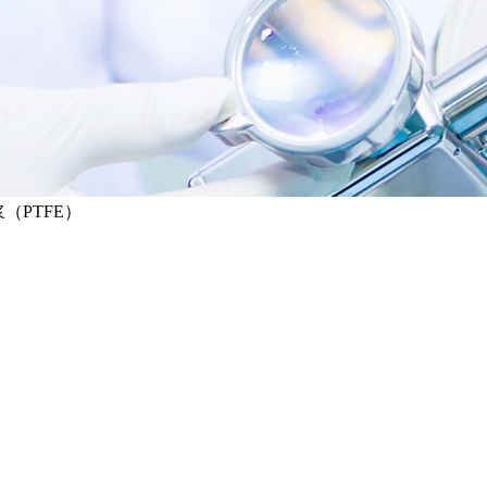
（PTFE）