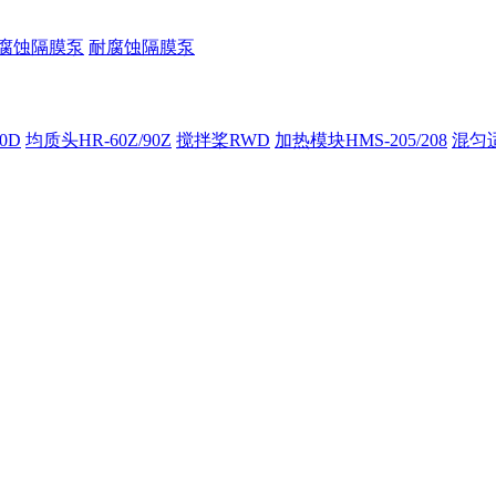
腐蚀隔膜泵
耐腐蚀隔膜泵
00D
均质头HR-60Z/90Z
搅拌桨RWD
加热模块HMS-205/208
混匀适