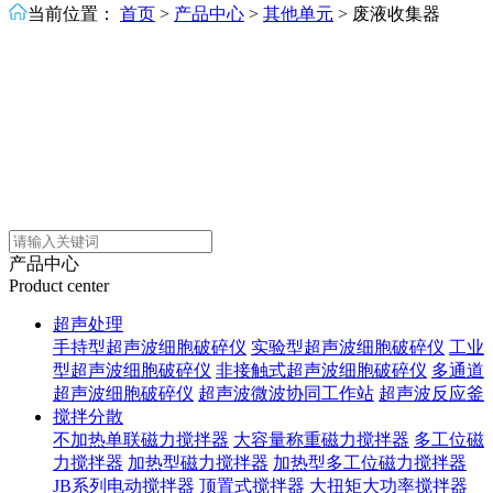
当前位置：
首页
>
产品中心
>
其他单元
>
废液收集器
产品中心
Product center
超声处理
手持型超声波细胞破碎仪
实验型超声波细胞破碎仪
工业
型超声波细胞破碎仪
非接触式超声波细胞破碎仪
多通道
超声波细胞破碎仪
超声波微波协同工作站
超声波反应釜
搅拌分散
不加热单联磁力搅拌器
大容量称重磁力搅拌器
多工位磁
力搅拌器
加热型磁力搅拌器
加热型多工位磁力搅拌器
JB系列电动搅拌器
顶置式搅拌器
大扭矩大功率搅拌器