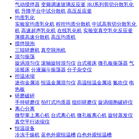
气动搅拌器
变频调速玻璃反应釜
JRJ系列剪切分散乳化
机
升降平台中试分散机
高压反应釜
均质乳化
实验室均质乳化机
程控均质分散机
中试高剪切分散乳化
机
高速超声乳化机
在线乳化机
实验室真空乳化反应釜
薄膜高速分散机
高压均质机
搅拌脱泡
三辊研磨机
真空脱泡机
混匀振荡
旋涡混匀仪
滚轴旋转混匀仪
台式摇床
微孔板振荡器
气
浴摇床
分液漏斗振荡器
分子杂交仪
控温浓缩
迷你金属浴
恒温金属混匀仪
高温恒温金属浴
氮吹仪
电
热板
研磨破碎
手持研磨仪
拍打式均质器
组织研磨仪
旋涡细胞破碎仪
离心分离
微型掌上离心机
台式离心机
微孔板离心机
旋转蒸发仪
真空平行浓缩仪
恒温设备
冷冻干燥机
蓝色外观恒温槽
白色外观恒温槽