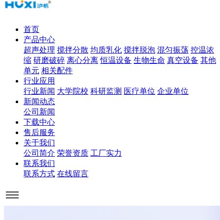
首页
产品中心
超声处理
搅拌分散
均质乳化
搅拌脱泡
混匀振荡
控温浓
缩
研磨破碎
离心分离
恒温设备
生物生命
真空设备
其他
单元
相关配件
行业应用
行业新闻
大学院校
科研监测
医疗单位
企业单位
新闻动态
公司新闻
下载中心
售后服务
关于我们
公司简介
荣誉资质
工厂实力
联系我们
联系方式
在线留言