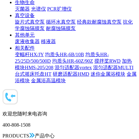
生物生命
灭菌器
光谱仪
PCR扩增仪
真空设备
旋片式真空泵
循环水真空泵
经典款耐腐蚀真空泵
抗化
学腐蚀隔膜泵
耐腐蚀隔膜泵
其他单元
废液收集器
移液器
相关配件
变幅杆HX/JY
均质头HR-6B/10B
均质头HR-
25/25D/500/500D
均质头HR-60Z/90Z
搅拌桨RWD
加热
模块HMS-205/208
混匀适配器vortex
混匀适配器MULTI
台式摇床托盘HT
研磨适配器HMD
迷你金属浴模块
金属
浴模块
金属浴高温模块
欢迎您随时来电咨询
400-808-1508
PRODUCTS
产品中心