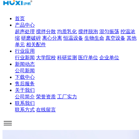
首页
产品中心
超声处理
搅拌分散
均质乳化
搅拌脱泡
混匀振荡
控温浓
缩
研磨破碎
离心分离
恒温设备
生物生命
真空设备
其他
单元
相关配件
行业应用
行业新闻
大学院校
科研监测
医疗单位
企业单位
新闻动态
公司新闻
下载中心
售后服务
关于我们
公司简介
荣誉资质
工厂实力
联系我们
联系方式
在线留言