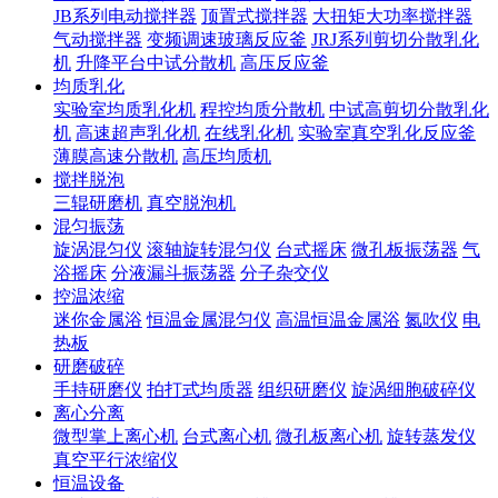
JB系列电动搅拌器
顶置式搅拌器
大扭矩大功率搅拌器
气动搅拌器
变频调速玻璃反应釜
JRJ系列剪切分散乳化
机
升降平台中试分散机
高压反应釜
均质乳化
实验室均质乳化机
程控均质分散机
中试高剪切分散乳化
机
高速超声乳化机
在线乳化机
实验室真空乳化反应釜
薄膜高速分散机
高压均质机
搅拌脱泡
三辊研磨机
真空脱泡机
混匀振荡
旋涡混匀仪
滚轴旋转混匀仪
台式摇床
微孔板振荡器
气
浴摇床
分液漏斗振荡器
分子杂交仪
控温浓缩
迷你金属浴
恒温金属混匀仪
高温恒温金属浴
氮吹仪
电
热板
研磨破碎
手持研磨仪
拍打式均质器
组织研磨仪
旋涡细胞破碎仪
离心分离
微型掌上离心机
台式离心机
微孔板离心机
旋转蒸发仪
真空平行浓缩仪
恒温设备