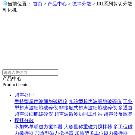
当前位置：
首页
>
产品中心
>
搅拌分散
>
JRJ系列剪切分散
乳化机
产品中心
Product center
超声处理
手持型超声波细胞破碎仪
实验型超声波细胞破碎仪
工业
型超声波细胞破碎仪
非接触式超声波细胞破碎仪
多通道
超声波细胞破碎仪
超声波微波协同工作站
超声波反应釜
搅拌分散
不加热单联磁力搅拌器
大容量称重磁力搅拌器
多工位磁
力搅拌器
加热型磁力搅拌器
加热型多工位磁力搅拌器