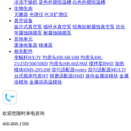
冷冻干燥机
蓝色外观恒温槽
白色外观恒温槽
生物生命
灭菌器
光谱仪
PCR扩增仪
真空设备
旋片式真空泵
循环水真空泵
经典款耐腐蚀真空泵
抗化
学腐蚀隔膜泵
耐腐蚀隔膜泵
其他单元
废液收集器
移液器
相关配件
变幅杆HX/JY
均质头HR-6B/10B
均质头HR-
25/25D/500/500D
均质头HR-60Z/90Z
搅拌桨RWD
加热
模块HMS-205/208
混匀适配器vortex
混匀适配器MULTI
台式摇床托盘HT
研磨适配器HMD
迷你金属浴模块
金属
浴模块
金属浴高温模块
欢迎您随时来电咨询
400-808-1508