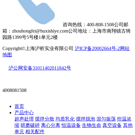
咨询热线：400-808-1508
公司邮
箱：zhouhongfei@huxishiye.com
公司地址：上海市南翔镇古猗
园路1399号5号楼1单元2楼
Copyright©上海沪析实业有限公司
沪ICP备20002664号-2
网站
地图
沪公网安备31011402011842号
4008081508
首页
产品中心
超声处理
搅拌分散
均质乳化
搅拌脱泡
混匀振荡
控温浓
缩
研磨破碎
离心分离
恒温设备
生物生命
真空设备
其他
单元
相关配件