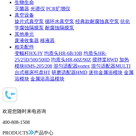
生物生命
灭菌器
光谱仪
PCR扩增仪
真空设备
旋片式真空泵
循环水真空泵
经典款耐腐蚀真空泵
抗化
学腐蚀隔膜泵
耐腐蚀隔膜泵
其他单元
废液收集器
移液器
相关配件
变幅杆HX/JY
均质头HR-6B/10B
均质头HR-
25/25D/500/500D
均质头HR-60Z/90Z
搅拌桨RWD
加热
模块HMS-205/208
混匀适配器vortex
混匀适配器MULTI
台式摇床托盘HT
研磨适配器HMD
迷你金属浴模块
金属
浴模块
金属浴高温模块
欢迎您随时来电咨询
400-808-1508
PRODUCTS
产品中心