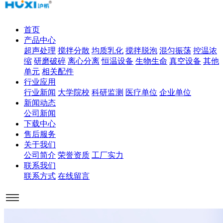
首页
产品中心
超声处理
搅拌分散
均质乳化
搅拌脱泡
混匀振荡
控温浓
缩
研磨破碎
离心分离
恒温设备
生物生命
真空设备
其他
单元
相关配件
行业应用
行业新闻
大学院校
科研监测
医疗单位
企业单位
新闻动态
公司新闻
下载中心
售后服务
关于我们
公司简介
荣誉资质
工厂实力
联系我们
联系方式
在线留言