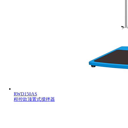
RWD150AS
程控款顶置式搅拌器