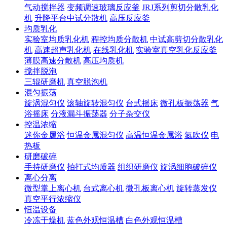
气动搅拌器
变频调速玻璃反应釜
JRJ系列剪切分散乳化
机
升降平台中试分散机
高压反应釜
均质乳化
实验室均质乳化机
程控均质分散机
中试高剪切分散乳化
机
高速超声乳化机
在线乳化机
实验室真空乳化反应釜
薄膜高速分散机
高压均质机
搅拌脱泡
三辊研磨机
真空脱泡机
混匀振荡
旋涡混匀仪
滚轴旋转混匀仪
台式摇床
微孔板振荡器
气
浴摇床
分液漏斗振荡器
分子杂交仪
控温浓缩
迷你金属浴
恒温金属混匀仪
高温恒温金属浴
氮吹仪
电
热板
研磨破碎
手持研磨仪
拍打式均质器
组织研磨仪
旋涡细胞破碎仪
离心分离
微型掌上离心机
台式离心机
微孔板离心机
旋转蒸发仪
真空平行浓缩仪
恒温设备
冷冻干燥机
蓝色外观恒温槽
白色外观恒温槽