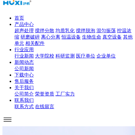
首页
产品中心
超声处理
搅拌分散
均质乳化
搅拌脱泡
混匀振荡
控温浓
缩
研磨破碎
离心分离
恒温设备
生物生命
真空设备
其他
单元
相关配件
行业应用
行业新闻
大学院校
科研监测
医疗单位
企业单位
新闻动态
公司新闻
下载中心
售后服务
关于我们
公司简介
荣誉资质
工厂实力
联系我们
联系方式
在线留言