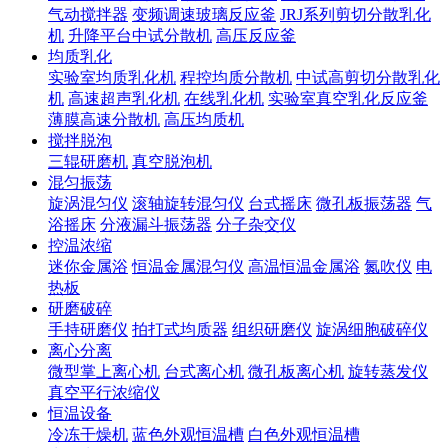
气动搅拌器
变频调速玻璃反应釜
JRJ系列剪切分散乳化
机
升降平台中试分散机
高压反应釜
均质乳化
实验室均质乳化机
程控均质分散机
中试高剪切分散乳化
机
高速超声乳化机
在线乳化机
实验室真空乳化反应釜
薄膜高速分散机
高压均质机
搅拌脱泡
三辊研磨机
真空脱泡机
混匀振荡
旋涡混匀仪
滚轴旋转混匀仪
台式摇床
微孔板振荡器
气
浴摇床
分液漏斗振荡器
分子杂交仪
控温浓缩
迷你金属浴
恒温金属混匀仪
高温恒温金属浴
氮吹仪
电
热板
研磨破碎
手持研磨仪
拍打式均质器
组织研磨仪
旋涡细胞破碎仪
离心分离
微型掌上离心机
台式离心机
微孔板离心机
旋转蒸发仪
真空平行浓缩仪
恒温设备
冷冻干燥机
蓝色外观恒温槽
白色外观恒温槽