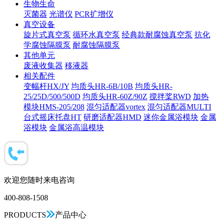
生物生命
灭菌器
光谱仪
PCR扩增仪
真空设备
旋片式真空泵
循环水真空泵
经典款耐腐蚀真空泵
抗化
学腐蚀隔膜泵
耐腐蚀隔膜泵
其他单元
废液收集器
移液器
相关配件
变幅杆HX/JY
均质头HR-6B/10B
均质头HR-
25/25D/500/500D
均质头HR-60Z/90Z
搅拌桨RWD
加热
模块HMS-205/208
混匀适配器vortex
混匀适配器MULTI
台式摇床托盘HT
研磨适配器HMD
迷你金属浴模块
金属
浴模块
金属浴高温模块
欢迎您随时来电咨询
400-808-1508
PRODUCTS
产品中心