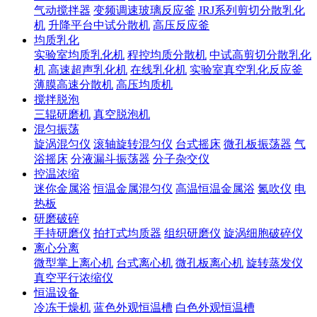
气动搅拌器
变频调速玻璃反应釜
JRJ系列剪切分散乳化
机
升降平台中试分散机
高压反应釜
均质乳化
实验室均质乳化机
程控均质分散机
中试高剪切分散乳化
机
高速超声乳化机
在线乳化机
实验室真空乳化反应釜
薄膜高速分散机
高压均质机
搅拌脱泡
三辊研磨机
真空脱泡机
混匀振荡
旋涡混匀仪
滚轴旋转混匀仪
台式摇床
微孔板振荡器
气
浴摇床
分液漏斗振荡器
分子杂交仪
控温浓缩
迷你金属浴
恒温金属混匀仪
高温恒温金属浴
氮吹仪
电
热板
研磨破碎
手持研磨仪
拍打式均质器
组织研磨仪
旋涡细胞破碎仪
离心分离
微型掌上离心机
台式离心机
微孔板离心机
旋转蒸发仪
真空平行浓缩仪
恒温设备
冷冻干燥机
蓝色外观恒温槽
白色外观恒温槽