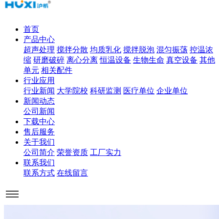
首页
产品中心
超声处理
搅拌分散
均质乳化
搅拌脱泡
混匀振荡
控温浓
缩
研磨破碎
离心分离
恒温设备
生物生命
真空设备
其他
单元
相关配件
行业应用
行业新闻
大学院校
科研监测
医疗单位
企业单位
新闻动态
公司新闻
下载中心
售后服务
关于我们
公司简介
荣誉资质
工厂实力
联系我们
联系方式
在线留言