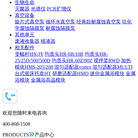
生物生命
灭菌器
光谱仪
PCR扩增仪
真空设备
旋片式真空泵
循环水真空泵
经典款耐腐蚀真空泵
抗化
学腐蚀隔膜泵
耐腐蚀隔膜泵
其他单元
废液收集器
移液器
相关配件
变幅杆HX/JY
均质头HR-6B/10B
均质头HR-
25/25D/500/500D
均质头HR-60Z/90Z
搅拌桨RWD
加热
模块HMS-205/208
混匀适配器vortex
混匀适配器MULTI
台式摇床托盘HT
研磨适配器HMD
迷你金属浴模块
金属
浴模块
金属浴高温模块
欢迎您随时来电咨询
400-808-1508
PRODUCTS
产品中心