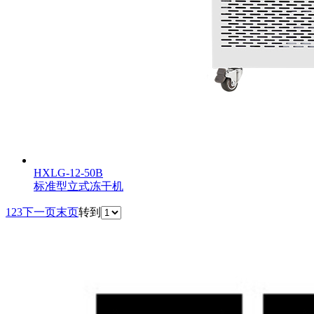
HXLG-12-50B
标准型立式冻干机
1
2
3
下一页
末页
转到