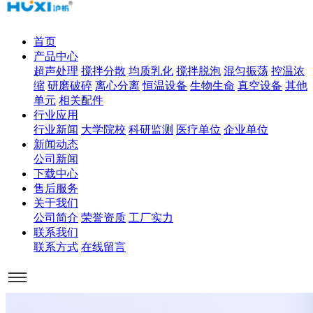
首页
产品中心
超声处理
搅拌分散
均质乳化
搅拌脱泡
混匀振荡
控温浓
缩
研磨破碎
离心分离
恒温设备
生物生命
真空设备
其他
单元
相关配件
行业应用
行业新闻
大学院校
科研监测
医疗单位
企业单位
新闻动态
公司新闻
下载中心
售后服务
关于我们
公司简介
荣誉资质
工厂实力
联系我们
联系方式
在线留言