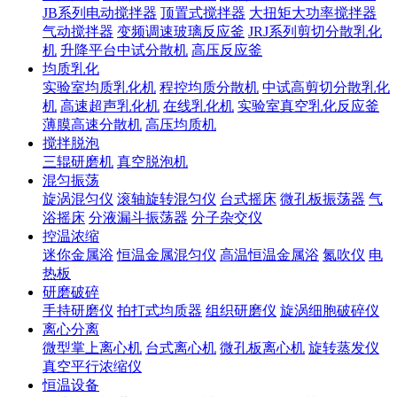
JB系列电动搅拌器
顶置式搅拌器
大扭矩大功率搅拌器
气动搅拌器
变频调速玻璃反应釜
JRJ系列剪切分散乳化
机
升降平台中试分散机
高压反应釜
均质乳化
实验室均质乳化机
程控均质分散机
中试高剪切分散乳化
机
高速超声乳化机
在线乳化机
实验室真空乳化反应釜
薄膜高速分散机
高压均质机
搅拌脱泡
三辊研磨机
真空脱泡机
混匀振荡
旋涡混匀仪
滚轴旋转混匀仪
台式摇床
微孔板振荡器
气
浴摇床
分液漏斗振荡器
分子杂交仪
控温浓缩
迷你金属浴
恒温金属混匀仪
高温恒温金属浴
氮吹仪
电
热板
研磨破碎
手持研磨仪
拍打式均质器
组织研磨仪
旋涡细胞破碎仪
离心分离
微型掌上离心机
台式离心机
微孔板离心机
旋转蒸发仪
真空平行浓缩仪
恒温设备