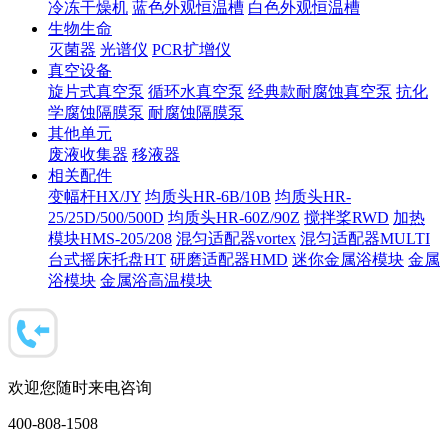
冷冻干燥机
蓝色外观恒温槽
白色外观恒温槽
生物生命
灭菌器
光谱仪
PCR扩增仪
真空设备
旋片式真空泵
循环水真空泵
经典款耐腐蚀真空泵
抗化
学腐蚀隔膜泵
耐腐蚀隔膜泵
其他单元
废液收集器
移液器
相关配件
变幅杆HX/JY
均质头HR-6B/10B
均质头HR-
25/25D/500/500D
均质头HR-60Z/90Z
搅拌桨RWD
加热
模块HMS-205/208
混匀适配器vortex
混匀适配器MULTI
台式摇床托盘HT
研磨适配器HMD
迷你金属浴模块
金属
浴模块
金属浴高温模块
欢迎您随时来电咨询
400-808-1508