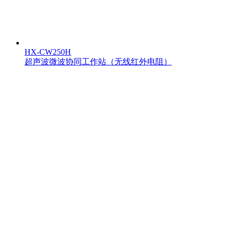
HX-CW250H
超声波微波协同工作站（无线红外电阻）