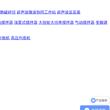
胞破碎仪
超声波微波协同工作站
超声波反应釜
动搅拌器
顶置式搅拌器
大扭矩大功率搅拌器
气动搅拌器
变频调
分散机
高压均质机
产品报价
产品参数