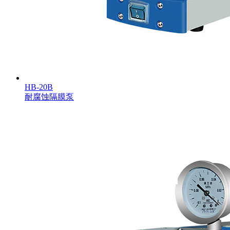
HB-20B
耐腐蚀隔膜泵