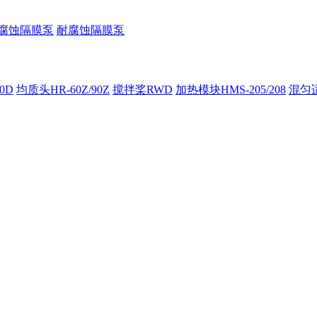
腐蚀隔膜泵
耐腐蚀隔膜泵
00D
均质头HR-60Z/90Z
搅拌桨RWD
加热模块HMS-205/208
混匀适