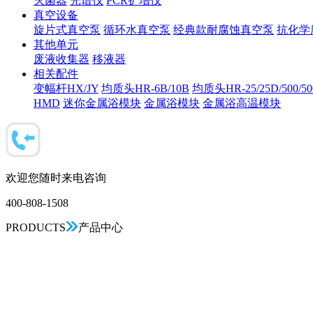
灭菌器
光谱仪
PCR扩增仪
真空设备
旋片式真空泵
循环水真空泵
经典款耐腐蚀真空泵
抗化学
其他单元
废液收集器
移液器
相关配件
变幅杆HX/JY
均质头HR-6B/10B
均质头HR-25/25D/500/5
HMD
迷你金属浴模块
金属浴模块
金属浴高温模块
欢迎您随时来电咨询
400-808-1508
PRODUCTS
产品中心