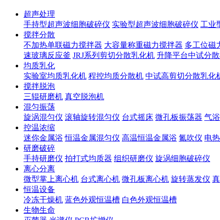
超声处理
手持型超声波细胞破碎仪
实验型超声波细胞破碎仪
工业
搅拌分散
不加热单联磁力搅拌器
大容量称重磁力搅拌器
多工位磁
速玻璃反应釜
JRJ系列剪切分散乳化机
升降平台中试分散
均质乳化
实验室均质乳化机
程控均质分散机
中试高剪切分散乳化
搅拌脱泡
三辊研磨机
真空脱泡机
混匀振荡
旋涡混匀仪
滚轴旋转混匀仪
台式摇床
微孔板振荡器
气浴
控温浓缩
迷你金属浴
恒温金属混匀仪
高温恒温金属浴
氮吹仪
电热
研磨破碎
手持研磨仪
拍打式均质器
组织研磨仪
旋涡细胞破碎仪
离心分离
微型掌上离心机
台式离心机
微孔板离心机
旋转蒸发仪
真
恒温设备
冷冻干燥机
蓝色外观恒温槽
白色外观恒温槽
生物生命