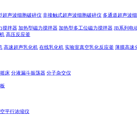
型超声波细胞破碎仪
非接触式超声波细胞破碎仪
多通道超声波细
力搅拌器
加热型磁力搅拌器
加热型多工位磁力搅拌器
JB系列电
机
高压反应釜
机
高速超声乳化机
在线乳化机
实验室真空乳化反应釜
薄膜高速
摇床
分液漏斗振荡器
分子杂交仪
板
空平行浓缩仪