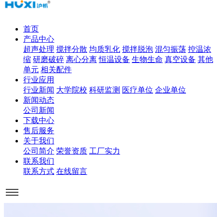
首页
产品中心
超声处理
搅拌分散
均质乳化
搅拌脱泡
混匀振荡
控温浓
缩
研磨破碎
离心分离
恒温设备
生物生命
真空设备
其他
单元
相关配件
行业应用
行业新闻
大学院校
科研监测
医疗单位
企业单位
新闻动态
公司新闻
下载中心
售后服务
关于我们
公司简介
荣誉资质
工厂实力
联系我们
联系方式
在线留言