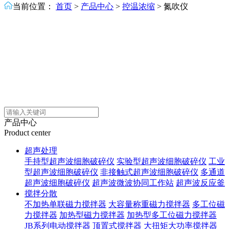
当前位置：
首页
>
产品中心
>
控温浓缩
>
氮吹仪
产品中心
Product center
超声处理
手持型超声波细胞破碎仪
实验型超声波细胞破碎仪
工业
型超声波细胞破碎仪
非接触式超声波细胞破碎仪
多通道
超声波细胞破碎仪
超声波微波协同工作站
超声波反应釜
搅拌分散
不加热单联磁力搅拌器
大容量称重磁力搅拌器
多工位磁
力搅拌器
加热型磁力搅拌器
加热型多工位磁力搅拌器
JB系列电动搅拌器
顶置式搅拌器
大扭矩大功率搅拌器