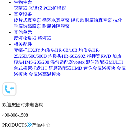
生物生命
灭菌器
光谱仪
PCR扩增仪
真空设备
旋片式真空泵
循环水真空泵
经典款耐腐蚀真空泵
抗化
学腐蚀隔膜泵
耐腐蚀隔膜泵
其他单元
废液收集器
移液器
相关配件
变幅杆HX/JY
均质头HR-6B/10B
均质头HR-
25/25D/500/500D
均质头HR-60Z/90Z
搅拌桨RWD
加热
模块HMS-205/208
混匀适配器vortex
混匀适配器MULTI
台式摇床托盘HT
研磨适配器HMD
迷你金属浴模块
金属
浴模块
金属浴高温模块
欢迎您随时来电咨询
400-808-1508
PRODUCTS
产品中心