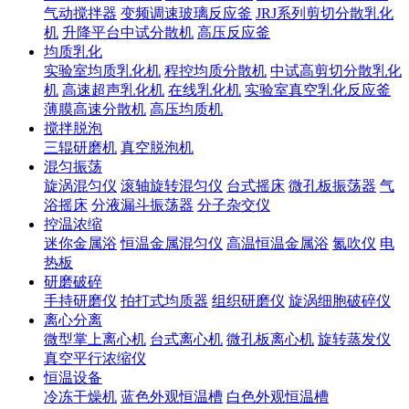
气动搅拌器
变频调速玻璃反应釜
JRJ系列剪切分散乳化
机
升降平台中试分散机
高压反应釜
均质乳化
实验室均质乳化机
程控均质分散机
中试高剪切分散乳化
机
高速超声乳化机
在线乳化机
实验室真空乳化反应釜
薄膜高速分散机
高压均质机
搅拌脱泡
三辊研磨机
真空脱泡机
混匀振荡
旋涡混匀仪
滚轴旋转混匀仪
台式摇床
微孔板振荡器
气
浴摇床
分液漏斗振荡器
分子杂交仪
控温浓缩
迷你金属浴
恒温金属混匀仪
高温恒温金属浴
氮吹仪
电
热板
研磨破碎
手持研磨仪
拍打式均质器
组织研磨仪
旋涡细胞破碎仪
离心分离
微型掌上离心机
台式离心机
微孔板离心机
旋转蒸发仪
真空平行浓缩仪
恒温设备
冷冻干燥机
蓝色外观恒温槽
白色外观恒温槽