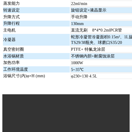
蒸发能力
22ml/min
转速设定
旋钮设定+液晶显示
升降方式
手动升降
升降行程
130mm
主电机
直流无刷 8*4*0.2mlPCR管
蛇形冷凝管冷凝面积0.15m²、1
冷凝器
TS29/38瓶夹、球磨口S35/20
真空密封圈
PTFE+ 特氟龙涂层
水浴锅材质
不锈钢内胆+耐腐蚀涂层
加热功率
1000W
工作环境温度
5~35℃
浴锅尺寸(内)φ×H (mm)
φ230×130 4.5L