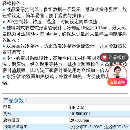
轻松操作；
●
液晶显示控制器，多组数据一屏显示，菜单式操作界面，旋
钮式设定，简单易懂，便于观察与操作；
●
PID控制器，转速，温度，时间设定简单快捷；
●
独特斜式双层蛇形盘管设计，冷却面积达到0.15㎡，最大蒸
发能力可达到Max.22ml/min，确保从少量到大量样品均能够高
效回收；
产品报价
●
双层高效冷凝器，防止蒸发冷凝器倒流设计，并且冷凝器位
置可调节；
产品视频
●
专业的密封系统设计，高弹性PTFE材料密封圈，具有耐高
温，耐腐蚀，经久耐用等特点，减少实验室操作人员频繁更换
密封垫频率，比传统厂家密封圈使用寿命增加一倍以上；
●
水浴/油浴双重加热模式，外置式加热，方便使用者清洗浴
锅。
产品参数：
型号
HR-21M
货号
1015001001
旋转速度
20~300rpm
浴锅控温范围
水浴锅RT+5~99℃ 油浴锅RT+5~1