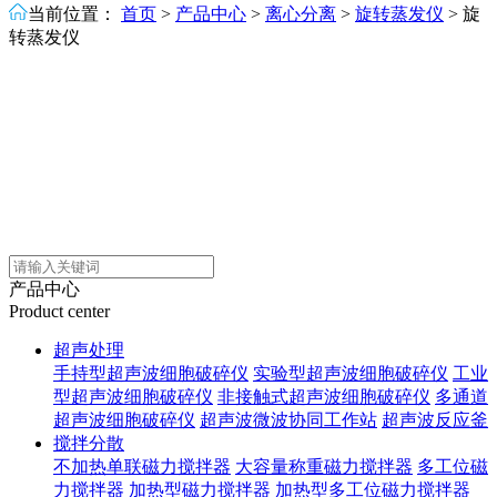
当前位置：
首页
>
产品中心
>
离心分离
>
旋转蒸发仪
>
旋
转蒸发仪
产品中心
Product center
超声处理
手持型超声波细胞破碎仪
实验型超声波细胞破碎仪
工业
型超声波细胞破碎仪
非接触式超声波细胞破碎仪
多通道
超声波细胞破碎仪
超声波微波协同工作站
超声波反应釜
搅拌分散
不加热单联磁力搅拌器
大容量称重磁力搅拌器
多工位磁
力搅拌器
加热型磁力搅拌器
加热型多工位磁力搅拌器