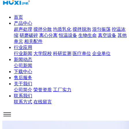
首页
产品中心
超声处理
搅拌分散
均质乳化
搅拌脱泡
混匀振荡
控温浓
缩
研磨破碎
离心分离
恒温设备
生物生命
真空设备
其他
单元
相关配件
行业应用
行业新闻
大学院校
科研监测
医疗单位
企业单位
新闻动态
公司新闻
下载中心
售后服务
关于我们
公司简介
荣誉资质
工厂实力
联系我们
联系方式
在线留言