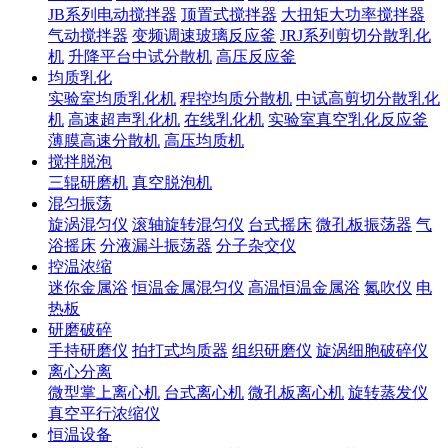
JB系列电动搅拌器
顶置式搅拌器
大扭矩大功率搅拌器
气动搅拌器
变频调速玻璃反应釜
JRJ系列剪切分散乳化
机
升降平台中试分散机
高压反应釜
均质乳化
实验室均质乳化机
程控均质分散机
中试高剪切分散乳化
机
高速超声乳化机
在线乳化机
实验室真空乳化反应釜
薄膜高速分散机
高压均质机
搅拌脱泡
三辊研磨机
真空脱泡机
混匀振荡
旋涡混匀仪
滚轴旋转混匀仪
台式摇床
微孔板振荡器
气
浴摇床
分液漏斗振荡器
分子杂交仪
控温浓缩
迷你金属浴
恒温金属混匀仪
高温恒温金属浴
氮吹仪
电
热板
研磨破碎
手持研磨仪
拍打式均质器
组织研磨仪
旋涡细胞破碎仪
离心分离
微型掌上离心机
台式离心机
微孔板离心机
旋转蒸发仪
真空平行浓缩仪
恒温设备