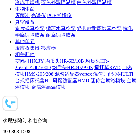
冷冻干燥机
蓝色外观恒温槽
白色外观恒温槽
生物生命
灭菌器
光谱仪
PCR扩增仪
真空设备
旋片式真空泵
循环水真空泵
经典款耐腐蚀真空泵
抗化
学腐蚀隔膜泵
耐腐蚀隔膜泵
其他单元
废液收集器
移液器
相关配件
变幅杆HX/JY
均质头HR-6B/10B
均质头HR-
25/25D/500/500D
均质头HR-60Z/90Z
搅拌桨RWD
加热
模块HMS-205/208
混匀适配器vortex
混匀适配器MULTI
台式摇床托盘HT
研磨适配器HMD
迷你金属浴模块
金属
浴模块
金属浴高温模块
欢迎您随时来电咨询
400-808-1508