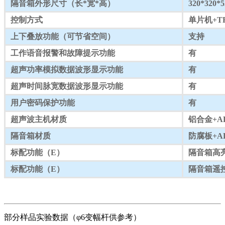
隔音箱外形尺寸（长*宽*高）
320*320
控制方式
单片机+T
上下叠放功能（可节省空间）
支持
工作语音报警和故障提示功能
有
超声功率模拟数据波形显示功能
有
超声时间脉宽数据波形显示功能
有
用户密码保护功能
有
超声波主机材质
铝合金+A
隔音箱材质
防腐板+A
标配功能（E）
隔音箱高
标配功能（E）
隔音箱遥
部分样品实验数据（φ6变幅杆供参考）