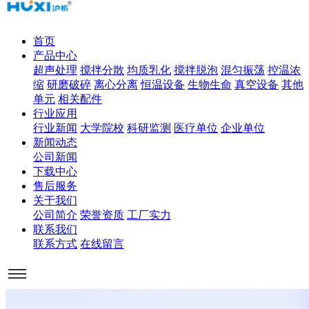
首页
产品中心
超声处理
搅拌分散
均质乳化
搅拌脱泡
混匀振荡
控温浓
缩
研磨破碎
离心分离
恒温设备
生物生命
真空设备
其他
单元
相关配件
行业应用
行业新闻
大学院校
科研监测
医疗单位
企业单位
新闻动态
公司新闻
下载中心
售后服务
关于我们
公司简介
荣誉资质
工厂实力
联系我们
联系方式
在线留言