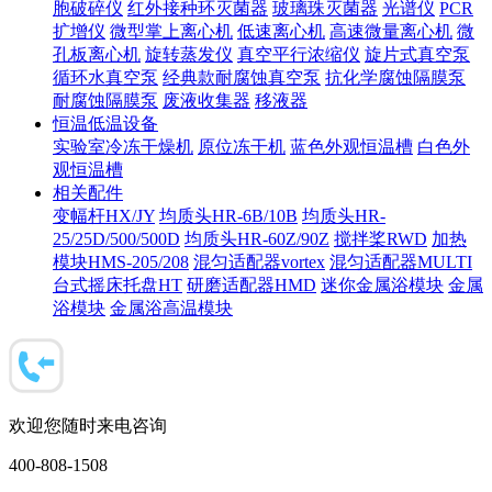
胞破碎仪
红外接种环灭菌器
玻璃珠灭菌器
光谱仪
PCR
扩增仪
微型掌上离心机
低速离心机
高速微量离心机
微
孔板离心机
旋转蒸发仪
真空平行浓缩仪
旋片式真空泵
循环水真空泵
经典款耐腐蚀真空泵
抗化学腐蚀隔膜泵
耐腐蚀隔膜泵
废液收集器
移液器
恒温低温设备
实验室冷冻干燥机
原位冻干机
蓝色外观恒温槽
白色外
观恒温槽
相关配件
变幅杆HX/JY
均质头HR-6B/10B
均质头HR-
25/25D/500/500D
均质头HR-60Z/90Z
搅拌桨RWD
加热
模块HMS-205/208
混匀适配器vortex
混匀适配器MULTI
台式摇床托盘HT
研磨适配器HMD
迷你金属浴模块
金属
浴模块
金属浴高温模块
欢迎您随时来电咨询
400-808-1508