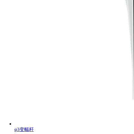
φ3变幅杆