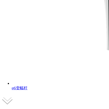
φ6变幅杆