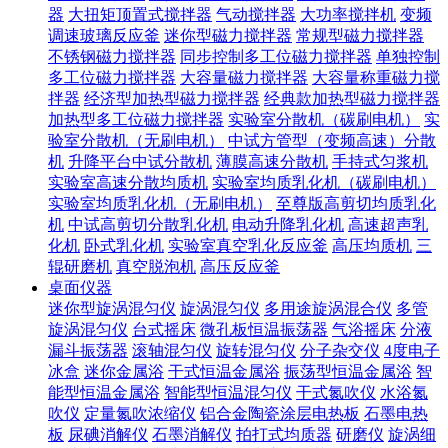
器
大扭矩顶置式搅拌器
气动搅拌器
大功率搅拌机
变频
调速玻璃反应釜
迷你型磁力搅拌器
常规型磁力搅拌器
不锈钢磁力搅拌器
同步控制多工位磁力搅拌器
单独控制
多工位磁力搅拌器
大容量磁力搅拌器
大容量称重磁力搅
拌器
经济型加热型磁力搅拌器
经典款加热型磁力搅拌器
加热型多工位磁力搅拌器
实验室分散机（碳刷电机）
实
验室分散机（无刷电机）
中试方管型（变频高速）分散
机
升降平台中试分散机
薄膜高速分散机
手持式匀浆机
实验室高速分散均质机
实验室均质乳化机（碳刷电机）
实验室均质乳化机（无刷电机）
至尊版高剪切均质乳化
机
中试高剪切分散乳化机
电动升降乳化机
高速超声乳
化机
卧式乳化机
实验室真空乳化反应釜
高压均质机
三
辊研磨机
真空脱泡机
高压反应釜
桌面仪器
迷你型旋涡混匀仪
旋涡混匀仪
多用途旋涡混合仪
多管
旋涡混匀仪
台式摇床
微孔板恒温振荡器
气浴摇床
分液
漏斗振荡器
滚轴混匀仪
旋转混匀仪
分子杂交仪
4度电子
冰盒
迷你金属浴
干式恒温金属浴
振荡型恒温金属浴
智
能型恒温金属浴
智能型恒温混匀仪
干式氮吹仪
水浴氮
吹仪
定量氮吹浓缩仪
铝合金陶瓷涂层电热板
石墨电热
板
尿碘消解仪
石墨消解仪
拍打式均质器
研磨仪
旋涡细