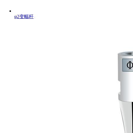
φ2变幅杆