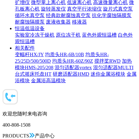
扩增仪
微型掌上离心机
低速离心机
高速微量离心机
微
孔板离心机
旋转蒸发仪
真空平行浓缩仪
旋片式真空泵
循环水真空泵
经典款耐腐蚀真空泵
抗化学腐蚀隔膜泵
耐腐蚀隔膜泵
废液收集器
移液器
恒温低温设备
实验室冷冻干燥机
原位冻干机
蓝色外观恒温槽
白色外
观恒温槽
相关配件
变幅杆HX/JY
均质头HR-6B/10B
均质头HR-
25/25D/500/500D
均质头HR-60Z/90Z
搅拌桨RWD
加热
模块HMS-205/208
混匀适配器vortex
混匀适配器MULTI
台式摇床托盘HT
研磨适配器HMD
迷你金属浴模块
金属
浴模块
金属浴高温模块
欢迎您随时来电咨询
400-808-1508
PRODUCTS
产品中心