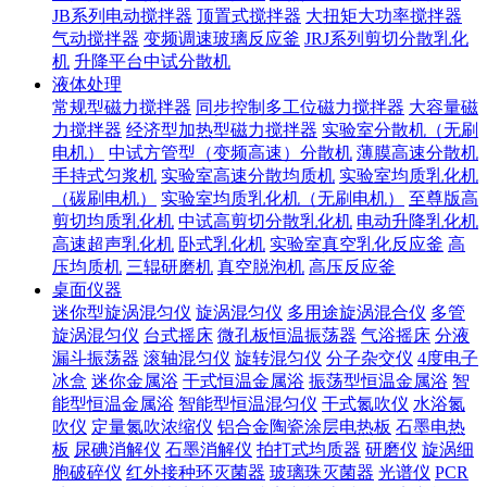
JB系列电动搅拌器
顶置式搅拌器
大扭矩大功率搅拌器
气动搅拌器
变频调速玻璃反应釜
JRJ系列剪切分散乳化
机
升降平台中试分散机
液体处理
常规型磁力搅拌器
同步控制多工位磁力搅拌器
大容量磁
力搅拌器
经济型加热型磁力搅拌器
实验室分散机（无刷
电机）
中试方管型（变频高速）分散机
薄膜高速分散机
手持式匀浆机
实验室高速分散均质机
实验室均质乳化机
（碳刷电机）
实验室均质乳化机（无刷电机）
至尊版高
剪切均质乳化机
中试高剪切分散乳化机
电动升降乳化机
高速超声乳化机
卧式乳化机
实验室真空乳化反应釜
高
压均质机
三辊研磨机
真空脱泡机
高压反应釜
桌面仪器
迷你型旋涡混匀仪
旋涡混匀仪
多用途旋涡混合仪
多管
旋涡混匀仪
台式摇床
微孔板恒温振荡器
气浴摇床
分液
漏斗振荡器
滚轴混匀仪
旋转混匀仪
分子杂交仪
4度电子
冰盒
迷你金属浴
干式恒温金属浴
振荡型恒温金属浴
智
能型恒温金属浴
智能型恒温混匀仪
干式氮吹仪
水浴氮
吹仪
定量氮吹浓缩仪
铝合金陶瓷涂层电热板
石墨电热
板
尿碘消解仪
石墨消解仪
拍打式均质器
研磨仪
旋涡细
胞破碎仪
红外接种环灭菌器
玻璃珠灭菌器
光谱仪
PCR