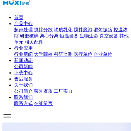
首页
产品中心
超声处理
搅拌分散
均质乳化
搅拌脱泡
混匀振荡
控温浓
缩
研磨破碎
离心分离
恒温设备
生物生命
真空设备
其他
单元
相关配件
行业应用
行业新闻
大学院校
科研监测
医疗单位
企业单位
新闻动态
公司新闻
下载中心
售后服务
关于我们
公司简介
荣誉资质
工厂实力
联系我们
联系方式
在线留言