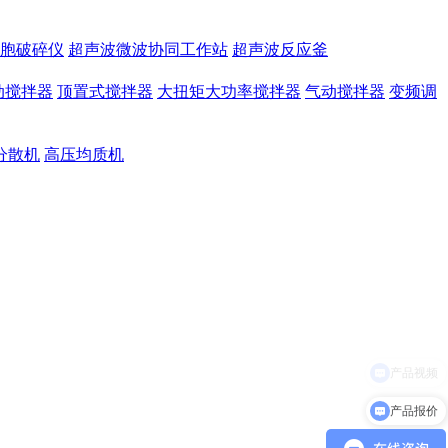
胞破碎仪
超声波微波协同工作站
超声波反应釜
动搅拌器
顶置式搅拌器
大扭矩大功率搅拌器
气动搅拌器
变频调
分散机
高压均质机
产品报价