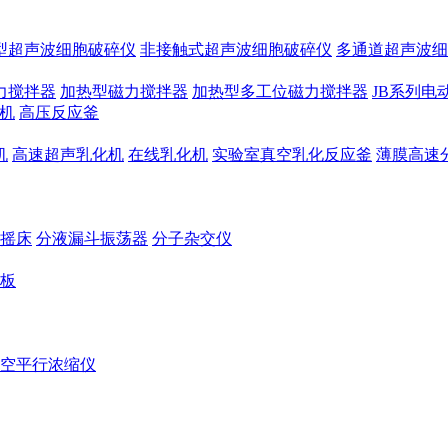
型超声波细胞破碎仪
非接触式超声波细胞破碎仪
多通道超声波细
力搅拌器
加热型磁力搅拌器
加热型多工位磁力搅拌器
JB系列电
机
高压反应釜
机
高速超声乳化机
在线乳化机
实验室真空乳化反应釜
薄膜高速
摇床
分液漏斗振荡器
分子杂交仪
板
空平行浓缩仪