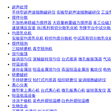
超声处理
手持型超声波细胞破碎仪
实验型超声波细胞破碎仪
工业
搅拌分散
不加热单联磁力搅拌器
大容量称重磁力搅拌器
多工位磁
速玻璃反应釜
JRJ系列剪切分散乳化机
升降平台中试分散
均质乳化机
实验室均质乳化机
程控均质分散机
中试高剪切分散乳化
搅拌脱泡
三辊研磨机
真空脱泡机
混匀振荡
旋涡混匀仪
滚轴旋转混匀仪
台式摇床
微孔板振荡器
气浴
控温浓缩
迷你金属浴
恒温金属混匀仪
高温恒温金属浴
氮吹仪
电热
研磨破碎
手持研磨仪
拍打式均质器
组织研磨仪
旋涡细胞破碎仪
离心分离
微型掌上离心机
台式离心机
微孔板离心机
旋转蒸发仪
真
恒温低温设备
冷冻干燥机
蓝色外观恒温槽
白色外观恒温槽
生物生命