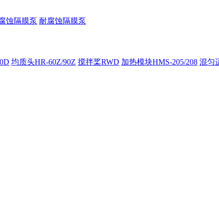
腐蚀隔膜泵
耐腐蚀隔膜泵
00D
均质头HR-60Z/90Z
搅拌桨RWD
加热模块HMS-205/208
混匀适