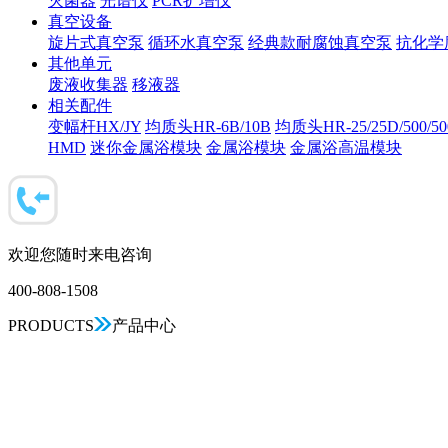
灭菌器
光谱仪
PCR扩增仪
真空设备
旋片式真空泵
循环水真空泵
经典款耐腐蚀真空泵
抗化学
其他单元
废液收集器
移液器
相关配件
变幅杆HX/JY
均质头HR-6B/10B
均质头HR-25/25D/500/5
HMD
迷你金属浴模块
金属浴模块
金属浴高温模块
欢迎您随时来电咨询
400-808-1508
PRODUCTS
产品中心