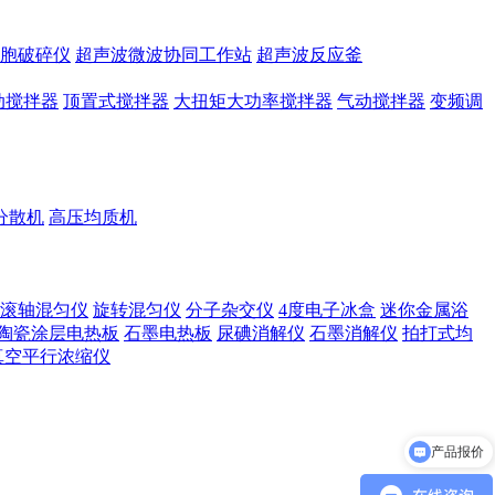
胞破碎仪
超声波微波协同工作站
超声波反应釜
动搅拌器
顶置式搅拌器
大扭矩大功率搅拌器
气动搅拌器
变频调
分散机
高压均质机
滚轴混匀仪
旋转混匀仪
分子杂交仪
4度电子冰盒
迷你金属浴
陶瓷涂层电热板
石墨电热板
尿碘消解仪
石墨消解仪
拍打式均
真空平行浓缩仪
产品报价
产品参数