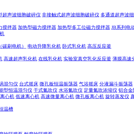
型超声波细胞破碎仪
非接触式超声波细胞破碎仪
多通道超声波细
力搅拌器
加热型磁力搅拌器
加热型多工位磁力搅拌器
JB系列电
机
（碳刷电机）
电动升降乳化机
卧式乳化机
高压反应釜
机
高速超声乳化机
在线乳化机
实验室真空乳化反应釜
薄膜高速
涡混匀仪
台式摇床
微孔板恒温振荡器
气浴摇床
分液漏斗振荡器
能型恒温混匀仪
干式氮吹仪
水浴氮吹仪
定量氮吹浓缩仪
铝合金
离心机
低速离心机
高速微量离心机
微孔板离心机
旋转蒸发仪
恒温槽