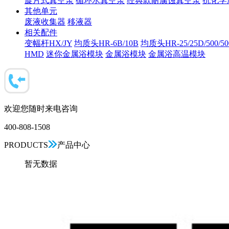
旋片式真空泵
循环水真空泵
经典款耐腐蚀真空泵
抗化学
其他单元
废液收集器
移液器
相关配件
变幅杆HX/JY
均质头HR-6B/10B
均质头HR-25/25D/500/5
HMD
迷你金属浴模块
金属浴模块
金属浴高温模块
欢迎您随时来电咨询
400-808-1508
PRODUCTS
产品中心
暂无数据