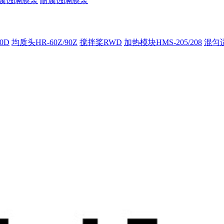
腐蚀隔膜泵
耐腐蚀隔膜泵
00D
均质头HR-60Z/90Z
搅拌桨RWD
加热模块HMS-205/208
混匀适