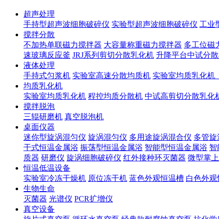
超声处理
手持型超声波细胞破碎仪
实验型超声波细胞破碎仪
工业
搅拌分散
不加热单联磁力搅拌器
大容量称重磁力搅拌器
多工位磁
速玻璃反应釜
JRJ系列剪切分散乳化机
升降平台中试分散
液体处理
手持式匀浆机
实验室高速分散均质机
实验室均质乳化机
均质乳化机
实验室均质乳化机
程控均质分散机
中试高剪切分散乳化
搅拌脱泡
三辊研磨机
真空脱泡机
桌面仪器
迷你型旋涡混匀仪
旋涡混匀仪
多用途旋涡混合仪
多管旋
干式恒温金属浴
振荡型恒温金属浴
智能型恒温金属浴
智
质器
研磨仪
旋涡细胞破碎仪
红外接种环灭菌器
微型掌上
恒温低温设备
实验室冷冻干燥机
原位冻干机
蓝色外观恒温槽
白色外观
生物生命
灭菌器
光谱仪
PCR扩增仪
真空设备