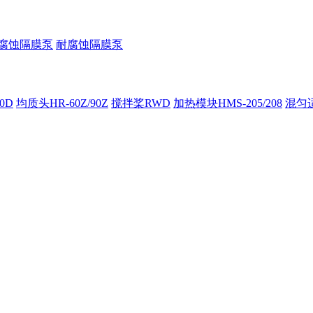
腐蚀隔膜泵
耐腐蚀隔膜泵
00D
均质头HR-60Z/90Z
搅拌桨RWD
加热模块HMS-205/208
混匀适