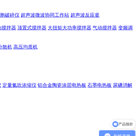
胞破碎仪
超声波微波协同工作站
超声波反应釜
动搅拌器
顶置式搅拌器
大扭矩大功率搅拌器
气动搅拌器
变频调
分散机
高压均质机
仪
定量氮吹浓缩仪
铝合金陶瓷涂层电热板
石墨电热板
尿碘消解
产品报价
产品参数