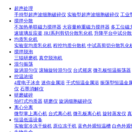
超声处理
手持型超声波细胞破碎仪
实验型超声波细胞破碎仪
工业
搅拌分散
不加热单联磁力搅拌器
大容量称重磁力搅拌器
多工位磁
速玻璃反应釜
JRJ系列剪切分散乳化机
升降平台中试分散
均质乳化机
实验室均质乳化机
程控均质分散机
中试高剪切分散乳化
搅拌脱泡
三辊研磨机
真空脱泡机
混匀振荡
旋涡混匀仪
滚轴旋转混匀仪
台式摇床
微孔板恒温振荡器
控温浓缩
4度电子冰盒
迷你金属浴
干式恒温金属浴
振荡型恒温金
仪
石墨消解仪
研磨破碎
拍打式均质器
研磨仪
旋涡细胞破碎仪
离心分离
微型掌上离心机
台式离心机
微孔板离心机
旋转蒸发仪
真
恒温低温设备
实验室冷冻干燥机
原位冻干机
蓝色外观恒温槽
白色外观