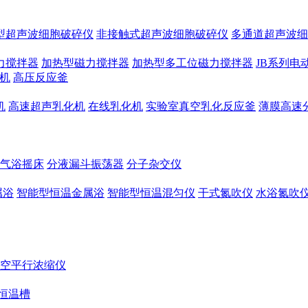
型超声波细胞破碎仪
非接触式超声波细胞破碎仪
多通道超声波细
力搅拌器
加热型磁力搅拌器
加热型多工位磁力搅拌器
JB系列电
机
高压反应釜
机
高速超声乳化机
在线乳化机
实验室真空乳化反应釜
薄膜高速
气浴摇床
分液漏斗振荡器
分子杂交仪
属浴
智能型恒温金属浴
智能型恒温混匀仪
干式氮吹仪
水浴氮吹
空平行浓缩仪
恒温槽