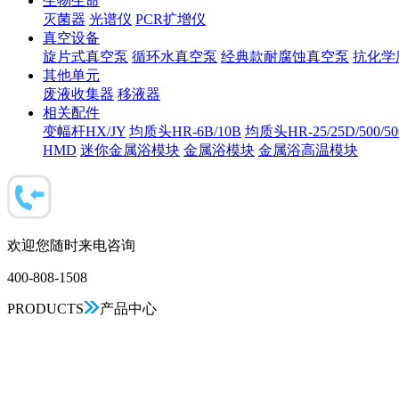
生物生命
灭菌器
光谱仪
PCR扩增仪
真空设备
旋片式真空泵
循环水真空泵
经典款耐腐蚀真空泵
抗化学
其他单元
废液收集器
移液器
相关配件
变幅杆HX/JY
均质头HR-6B/10B
均质头HR-25/25D/500/5
HMD
迷你金属浴模块
金属浴模块
金属浴高温模块
欢迎您随时来电咨询
400-808-1508
PRODUCTS
产品中心