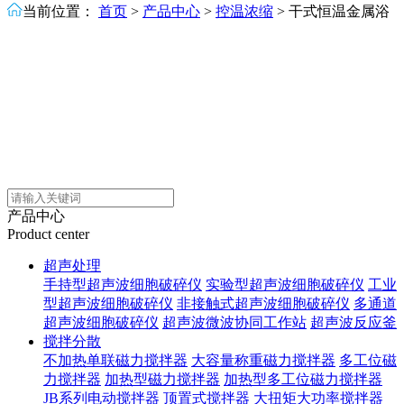
当前位置：
首页
>
产品中心
>
控温浓缩
>
干式恒温金属浴
产品中心
Product center
超声处理
手持型超声波细胞破碎仪
实验型超声波细胞破碎仪
工业
型超声波细胞破碎仪
非接触式超声波细胞破碎仪
多通道
超声波细胞破碎仪
超声波微波协同工作站
超声波反应釜
搅拌分散
不加热单联磁力搅拌器
大容量称重磁力搅拌器
多工位磁
力搅拌器
加热型磁力搅拌器
加热型多工位磁力搅拌器
JB系列电动搅拌器
顶置式搅拌器
大扭矩大功率搅拌器