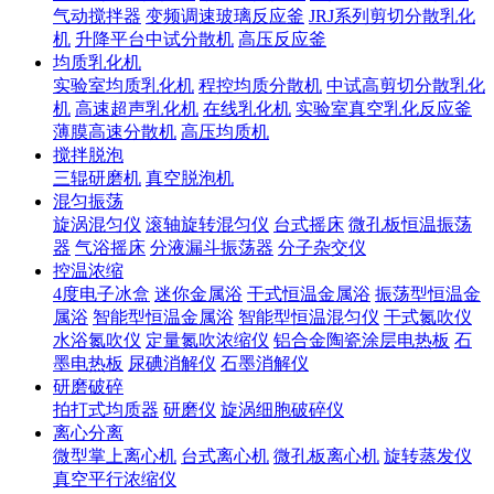
气动搅拌器
变频调速玻璃反应釜
JRJ系列剪切分散乳化
机
升降平台中试分散机
高压反应釜
均质乳化机
实验室均质乳化机
程控均质分散机
中试高剪切分散乳化
机
高速超声乳化机
在线乳化机
实验室真空乳化反应釜
薄膜高速分散机
高压均质机
搅拌脱泡
三辊研磨机
真空脱泡机
混匀振荡
旋涡混匀仪
滚轴旋转混匀仪
台式摇床
微孔板恒温振荡
器
气浴摇床
分液漏斗振荡器
分子杂交仪
控温浓缩
4度电子冰盒
迷你金属浴
干式恒温金属浴
振荡型恒温金
属浴
智能型恒温金属浴
智能型恒温混匀仪
干式氮吹仪
水浴氮吹仪
定量氮吹浓缩仪
铝合金陶瓷涂层电热板
石
墨电热板
尿碘消解仪
石墨消解仪
研磨破碎
拍打式均质器
研磨仪
旋涡细胞破碎仪
离心分离
微型掌上离心机
台式离心机
微孔板离心机
旋转蒸发仪
真空平行浓缩仪