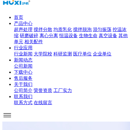
首页
产品中心
超声处理
搅拌分散
均质乳化
搅拌脱泡
混匀振荡
控温浓
缩
研磨破碎
离心分离
恒温设备
生物生命
真空设备
其他
单元
相关配件
行业应用
行业新闻
大学院校
科研监测
医疗单位
企业单位
新闻动态
公司新闻
下载中心
售后服务
关于我们
公司简介
荣誉资质
工厂实力
联系我们
联系方式
在线留言