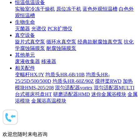
恒温低温设备
实验室冷冻干燥机
原位冻干机
蓝色外观恒温槽
白色外
观恒温槽
生物生命
灭菌器
光谱仪
PCR扩增仪
真空设备
旋片式真空泵
循环水真空泵
经典款耐腐蚀真空泵
抗化
学腐蚀隔膜泵
耐腐蚀隔膜泵
其他单元
废液收集器
移液器
相关配件
变幅杆HX/JY
均质头HR-6B/10B
均质头HR-
25/25D/500/500D
均质头HR-60Z/90Z
搅拌桨RWD
加热
模块HMS-205/208
混匀适配器vortex
混匀适配器MULTI
台式摇床托盘HT
研磨适配器HMD
迷你金属浴模块
金属
浴模块
金属浴高温模块
欢迎您随时来电咨询