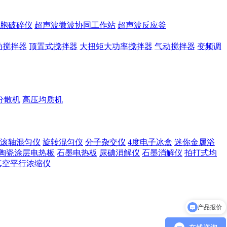
胞破碎仪
超声波微波协同工作站
超声波反应釜
动搅拌器
顶置式搅拌器
大扭矩大功率搅拌器
气动搅拌器
变频调
分散机
高压均质机
滚轴混匀仪
旋转混匀仪
分子杂交仪
4度电子冰盒
迷你金属浴
陶瓷涂层电热板
石墨电热板
尿碘消解仪
石墨消解仪
拍打式均
真空平行浓缩仪
产品报价
产品参数