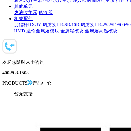
旋片式真空泵
循环水真空泵
经典款耐腐蚀真空泵
抗化学
其他单元
废液收集器
移液器
相关配件
变幅杆HX/JY
均质头HR-6B/10B
均质头HR-25/25D/500/5
HMD
迷你金属浴模块
金属浴模块
金属浴高温模块
欢迎您随时来电咨询
400-808-1508
PRODUCTS
产品中心
暂无数据