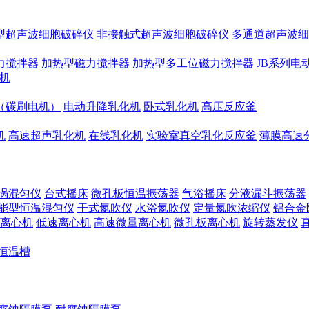
型超声波细胞破碎仪
非接触式超声波细胞破碎仪
多通道超声波细
力搅拌器
加热型磁力搅拌器
加热型多工位磁力搅拌器
JB系列电
机
（碳刷电机）
电动升降乳化机
卧式乳化机
高压反应釜
机
高速超声乳化机
在线乳化机
实验室真空乳化反应釜
薄膜高速
涡混匀仪
台式摇床
微孔板恒温振荡器
气浴摇床
分液漏斗振荡器
能型恒温混匀仪
干式氮吹仪
水浴氮吹仪
定量氮吹浓缩仪
铝合金
离心机
低速离心机
高速微量离心机
微孔板离心机
旋转蒸发仪
恒温槽