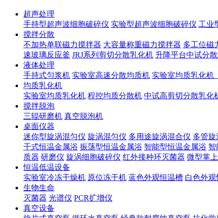
超声处理
手持型超声波细胞破碎仪
实验型超声波细胞破碎仪
工业
搅拌分散
不加热单联磁力搅拌器
大容量称重磁力搅拌器
多工位磁
速玻璃反应釜
JRJ系列剪切分散乳化机
升降平台中试分散
液体处理
手持式匀浆机
实验室高速分散均质机
实验室均质乳化机
均质乳化机
实验室均质乳化机
程控均质分散机
中试高剪切分散乳化
搅拌脱泡
三辊研磨机
真空脱泡机
桌面仪器
迷你型旋涡混匀仪
旋涡混匀仪
多用途旋涡混合仪
多管旋
干式恒温金属浴
振荡型恒温金属浴
智能型恒温金属浴
智
质器
研磨仪
旋涡细胞破碎仪
红外接种环灭菌器
微型掌上
恒温低温设备
实验室冷冻干燥机
原位冻干机
蓝色外观恒温槽
白色外观
生物生命
灭菌器
光谱仪
PCR扩增仪
真空设备