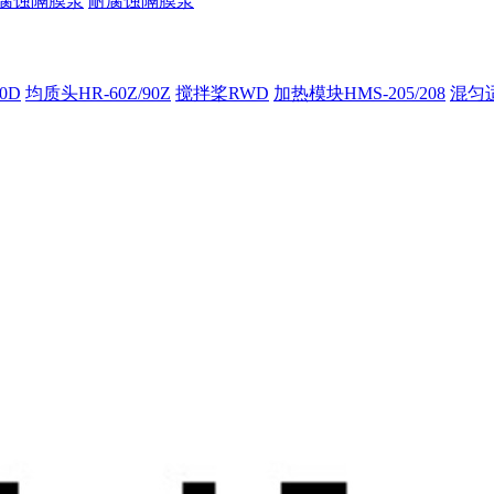
腐蚀隔膜泵
耐腐蚀隔膜泵
00D
均质头HR-60Z/90Z
搅拌桨RWD
加热模块HMS-205/208
混匀适