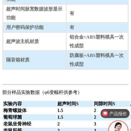
超声时间脉宽数据波形显示
有
功能
用户密码保护功能
有
铝合金+ABS塑料模具一次
超声波主机材质
性成型
防腐板+ABS塑料模具一次
隔音箱材质
性成型
部分样品实验数据（φ6变幅杆供参考）
产品报价
实验内容
超声时间S
间隙时间S
梅青螺旋体
1.5
2
产品视频
葡萄球菌
1.5
2
老鼠坐骨神经
2
3
老鼠肝脏
2
3