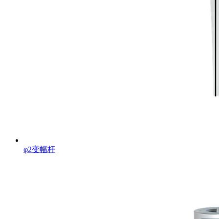
φ2变幅杆