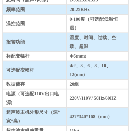
频率范围
20-25KHz
0-100度（可选配低温恒
温控范围
温）
温度、时间、过载、空
报警功能
载、超温
标配变幅杆
Φ6(mm)
Φ2、3、6、8、10、
可选配变幅杆
12(mm)
数据储存
20组
电源（可选配110V出口电
220V/110V/ 50Hz/60HZ
源)
超声波主机外形尺寸（深*
427*340*168（mm）
宽*高）
超声波主机净重量
11kg