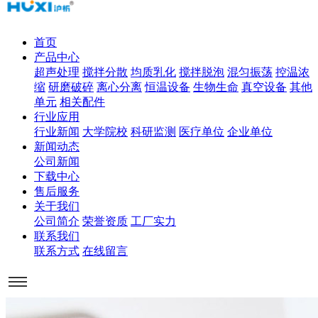
首页
产品中心
超声处理
搅拌分散
均质乳化
搅拌脱泡
混匀振荡
控温浓
缩
研磨破碎
离心分离
恒温设备
生物生命
真空设备
其他
单元
相关配件
行业应用
行业新闻
大学院校
科研监测
医疗单位
企业单位
新闻动态
公司新闻
下载中心
售后服务
关于我们
公司简介
荣誉资质
工厂实力
联系我们
联系方式
在线留言