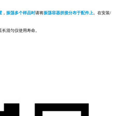
置
，
振荡多个样品时
请将
振荡容器拼接分布于配件上
。在安装/
延长混匀仪使用寿命。