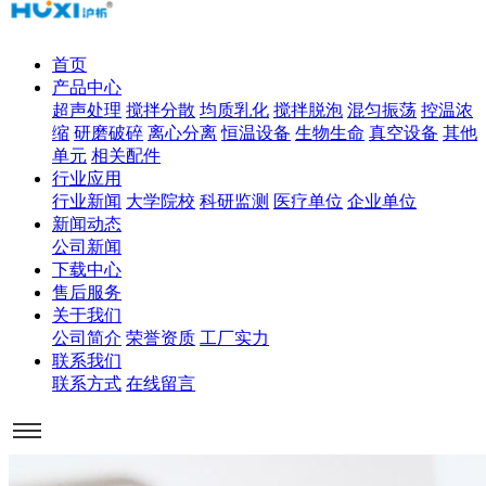
首页
产品中心
超声处理
搅拌分散
均质乳化
搅拌脱泡
混匀振荡
控温浓
缩
研磨破碎
离心分离
恒温设备
生物生命
真空设备
其他
单元
相关配件
行业应用
行业新闻
大学院校
科研监测
医疗单位
企业单位
新闻动态
公司新闻
下载中心
售后服务
关于我们
公司简介
荣誉资质
工厂实力
联系我们
联系方式
在线留言