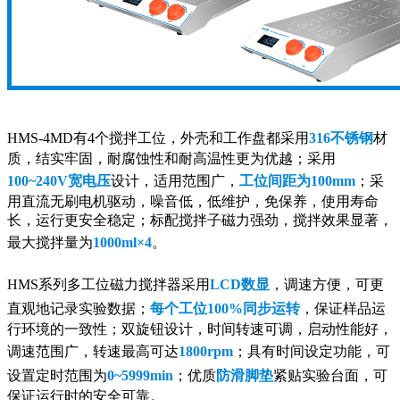
HMS-4MD有4个搅拌工位，外壳和工作盘都采用
316不锈钢
材
质，结实牢固，耐腐蚀性和耐高温性更为优越；采用
100~240V宽电压
设计，适用范围广，
工位间距为100mm
；采
用直流无刷电机驱动，噪音低，低维护，免保养，使用寿命
长，运行更安全稳定；标配搅拌子磁力强劲，搅拌效果显著，
最大搅拌量为
1000ml×4
。
HMS系列多工位磁力搅拌器采用
LCD数显
，调速方便，可更
直观地记录实验数据；
每个工位100%同步运转
，保证样品运
行环境的一致性；双旋钮设计，时间转速可调，启动性能好，
调速范围广，转速最高可达
1800rpm
；具有时间设定功能，可
设置定时范围为
0~5999min
；优质
防滑脚垫
紧贴实验台面，可
保证运行时的安全可靠。