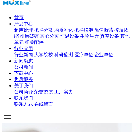
首页
产品中心
超声处理
搅拌分散
均质乳化
搅拌脱泡
混匀振荡
控温浓
缩
研磨破碎
离心分离
恒温设备
生物生命
真空设备
其他
单元
相关配件
行业应用
行业新闻
大学院校
科研监测
医疗单位
企业单位
新闻动态
公司新闻
下载中心
售后服务
关于我们
公司简介
荣誉资质
工厂实力
联系我们
联系方式
在线留言