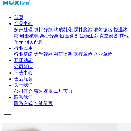
首页
产品中心
超声处理
搅拌分散
均质乳化
搅拌脱泡
混匀振荡
控温浓
缩
研磨破碎
离心分离
恒温设备
生物生命
真空设备
其他
单元
相关配件
行业应用
行业新闻
大学院校
科研监测
医疗单位
企业单位
新闻动态
公司新闻
下载中心
售后服务
关于我们
公司简介
荣誉资质
工厂实力
联系我们
联系方式
在线留言