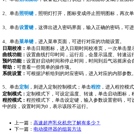
2、单击
照明键
，照明灯打开，图标变成停止照明图标，再次单
3、单击
设置键
，这弹出进入密码界面，输入正确的密码，可进
4、单击
菜单键
，进入菜单页面，可进行对应的功能设置。
日期校准：
单击日期图标，进入日期时间校准页，一次单击显
曲线功能：
设置曲线打印时间，运行后，会显示温度、转速运
预约功能：
设置好启动时间和停止时间，时间到后气浴摇床会
帮助：
可查看一些简单的操作项。
系统设置：
可根据沪析给到的对应密码，进入对应的内部参数
5、单击
定制
，则进入定制控制模式；单击
程控
，进入程控模式
定制模式：
定制模式下，可设定温度、转速，单击启动图标，
程控模式：
程控模式下，单击设定键，输入参数设置密码，可设
中的段，设置时间为0，表示该段不运行。
上一篇：
高速超声乳化机您了解有多少？
下一篇：
电动搅拌器的组装方法