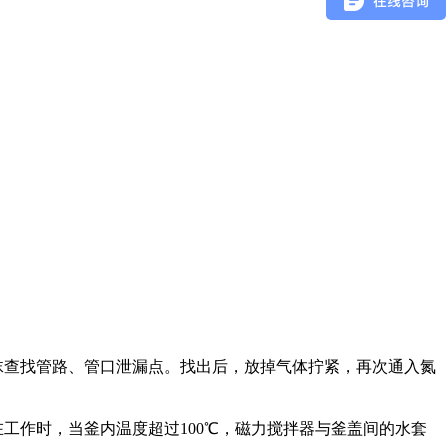
沫查找管路、管口泄漏点。找出后，放掉气体拧紧，再次通入氮
工作时，当釜内温度超过100℃，磁力搅拌器与釜盖间的水套