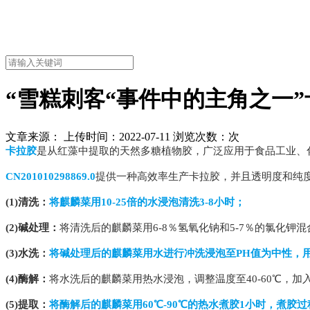
“雪糕刺客“事件中的主角之一”
文章来源： 上传时间：2022-07-11 浏览次数：
次
卡拉胶
是从红藻中提取的天然多糖植物胶，广泛应用于食品工业、
CN201010298869.0
提供一种高效率生产卡拉胶，并且透明度和纯
(1)清洗：
将麒麟菜用10-25倍的水浸泡清洗3-8小时；
(2)碱处理：
将清洗后的麒麟菜用6-8％氢氧化钠和5-7％的氯化钾混合
(3)水洗：
将碱处理后的麒麟菜用水进行冲洗浸泡至PH值为中性，用浓度
(4)酶解：
将水洗后的麒麟菜用热水浸泡，调整温度至40-60℃，加入0
(5)提取：
将酶解后的麒麟菜用60℃-90℃的热水煮胶1小时，煮胶