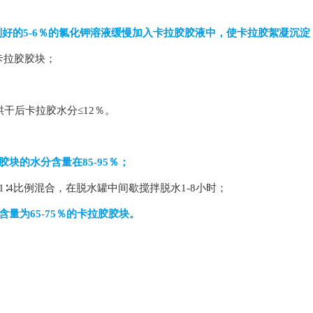
配制好的5-6％的氯化钾溶液缓慢加入卡拉胶胶液中，使卡拉胶絮凝沉
卡拉胶胶块；
干后卡拉胶水分≤12％。
块的水分含量在85-95％；
1-1∶4比例混合，在脱水罐中间歇搅拌脱水1-8小时；
量为65-75％的卡拉胶胶块。