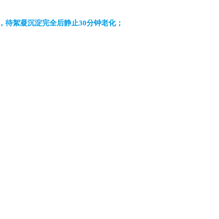
淀，待絮凝沉淀完全后静止30分钟老化；