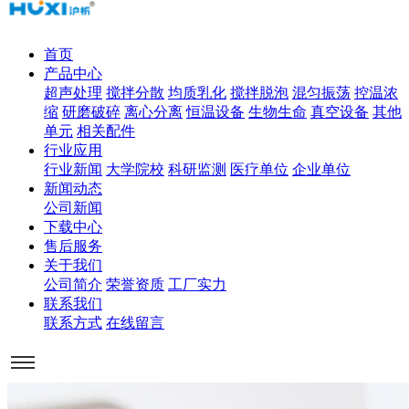
首页
产品中心
超声处理
搅拌分散
均质乳化
搅拌脱泡
混匀振荡
控温浓
缩
研磨破碎
离心分离
恒温设备
生物生命
真空设备
其他
单元
相关配件
行业应用
行业新闻
大学院校
科研监测
医疗单位
企业单位
新闻动态
公司新闻
下载中心
售后服务
关于我们
公司简介
荣誉资质
工厂实力
联系我们
联系方式
在线留言