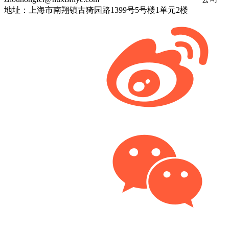
地址：上海市南翔镇古猗园路1399号5号楼1单元2楼