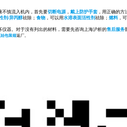
液不慎流入机内，首先要
切断电源
，
戴上防护手套
，用正确的方
性剂/异丙醇
祛除；
食物
，可以用
水溶表面活性剂
祛除；
燃料
，可
坏仪器。对于没有列出的材料，需要先咨询上海沪析的
售后服务
原始包装箱
返厂。