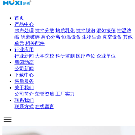
首页
产品中心
超声处理
搅拌分散
均质乳化
搅拌脱泡
混匀振荡
控温浓
缩
研磨破碎
离心分离
恒温设备
生物生命
真空设备
其他
单元
相关配件
行业应用
行业新闻
大学院校
科研监测
医疗单位
企业单位
新闻动态
公司新闻
下载中心
售后服务
关于我们
公司简介
荣誉资质
工厂实力
联系我们
联系方式
在线留言