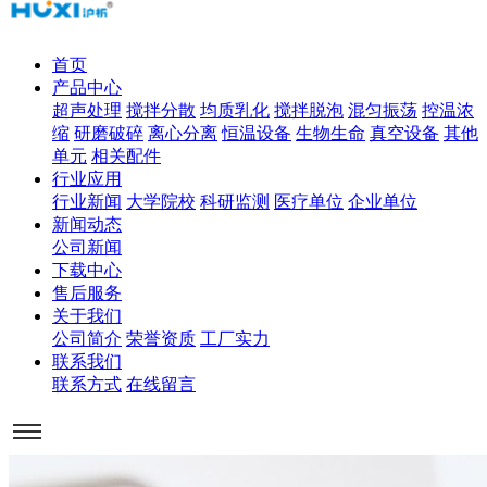
首页
产品中心
超声处理
搅拌分散
均质乳化
搅拌脱泡
混匀振荡
控温浓
缩
研磨破碎
离心分离
恒温设备
生物生命
真空设备
其他
单元
相关配件
行业应用
行业新闻
大学院校
科研监测
医疗单位
企业单位
新闻动态
公司新闻
下载中心
售后服务
关于我们
公司简介
荣誉资质
工厂实力
联系我们
联系方式
在线留言