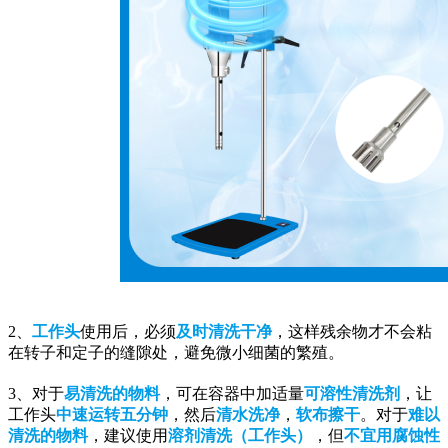
2、
工作头
使用后，必须
及时
清洗干净
，这样残余物才不会粘
在转子和定子的缝隙处，避免微小细菌的繁殖。
3、对于
易清洗的物料
，可在容器中加适量
可溶性清洗剂
，让
工作头
中速运转五分钟
，然后
清水洗净
，
软布擦干
。对于
难以
清洗
的物料
，建议使用
溶剂清洗（工作头）
，但
不宜用腐蚀性