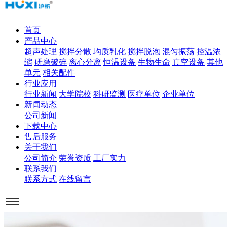
首页
产品中心
超声处理
搅拌分散
均质乳化
搅拌脱泡
混匀振荡
控温浓
缩
研磨破碎
离心分离
恒温设备
生物生命
真空设备
其他
单元
相关配件
行业应用
行业新闻
大学院校
科研监测
医疗单位
企业单位
新闻动态
公司新闻
下载中心
售后服务
关于我们
公司简介
荣誉资质
工厂实力
联系我们
联系方式
在线留言