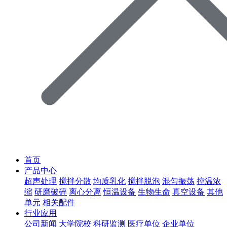
首页
产品中心
超声处理
搅拌分散
均质乳化
搅拌脱泡
混匀振荡
控温浓
缩
研磨破碎
离心分离
恒温设备
生物生命
真空设备
其他
单元
相关配件
行业应用
公司新闻
大学院校
科研监测
医疗单位
企业单位