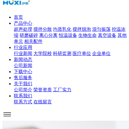
首页
产品中心
超声处理
搅拌分散
均质乳化
搅拌脱泡
混匀振荡
控温浓
缩
研磨破碎
离心分离
恒温设备
生物生命
真空设备
其他
单元
相关配件
行业应用
行业新闻
大学院校
科研监测
医疗单位
企业单位
新闻动态
公司新闻
下载中心
售后服务
关于我们
公司简介
荣誉资质
工厂实力
联系我们
联系方式
在线留言