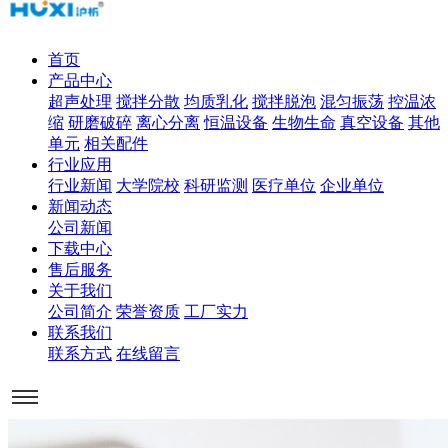
首页
产品中心
超声处理
搅拌分散
均质乳化
搅拌脱泡
混匀振荡
控温浓
缩
研磨破碎
离心分离
恒温设备
生物生命
真空设备
其他
单元
相关配件
行业应用
行业新闻
大学院校
科研监测
医疗单位
企业单位
新闻动态
公司新闻
下载中心
售后服务
关于我们
公司简介
荣誉资质
工厂实力
联系我们
联系方式
在线留言