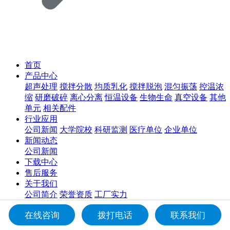
首页
产品中心
超声处理
搅拌分散
均质乳化
搅拌脱泡
混匀振荡
控温浓
缩
研磨破碎
离心分离
恒温设备
生物生命
真空设备
其他
单元
相关配件
行业应用
公司新闻
大学院校
科研监测
医疗单位
企业单位
新闻动态
公司新闻
下载中心
售后服务
关于我们
公司简介
荣誉资质
工厂实力
联系我们
在线咨询
拨打电话
联系我们
联系方式
在线留言