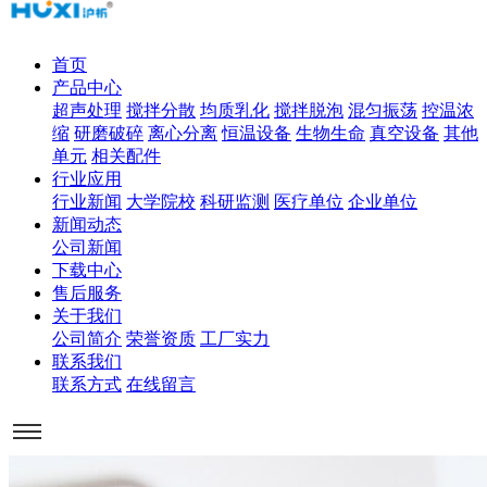
首页
产品中心
超声处理
搅拌分散
均质乳化
搅拌脱泡
混匀振荡
控温浓
缩
研磨破碎
离心分离
恒温设备
生物生命
真空设备
其他
单元
相关配件
行业应用
行业新闻
大学院校
科研监测
医疗单位
企业单位
新闻动态
公司新闻
下载中心
售后服务
关于我们
公司简介
荣誉资质
工厂实力
联系我们
联系方式
在线留言