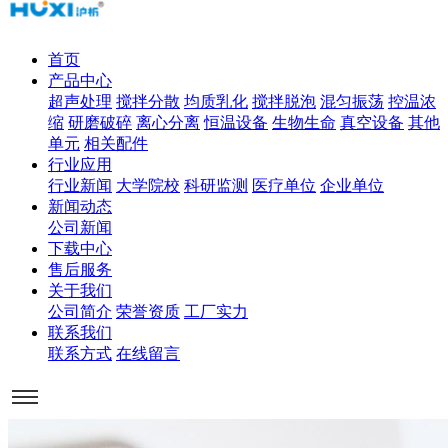
首页
产品中心
超声处理
搅拌分散
均质乳化
搅拌脱泡
混匀振荡
控温浓
缩
研磨破碎
离心分离
恒温设备
生物生命
真空设备
其他
单元
相关配件
行业应用
行业新闻
大学院校
科研监测
医疗单位
企业单位
新闻动态
公司新闻
下载中心
售后服务
关于我们
公司简介
荣誉资质
工厂实力
联系我们
联系方式
在线留言