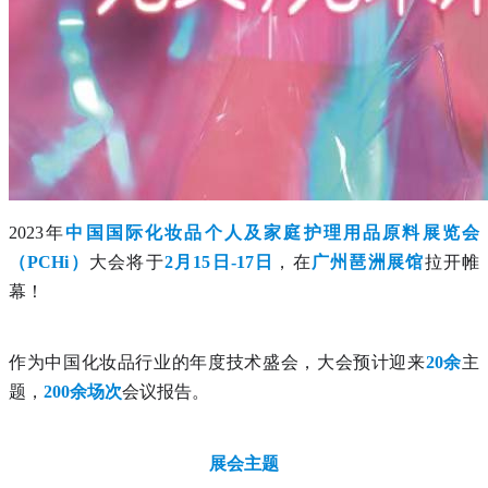
2023年
中国国际化妆品个人及家
庭护理用品原料展览会
（PCHi）
大会将于
2月15日-17日
，在
广州琶洲展馆
拉开帷
幕！
作为中国化妆品行业的年度技术盛会，大会预计迎来
20余
主
题，
200余场次
会议报告。
展会主题