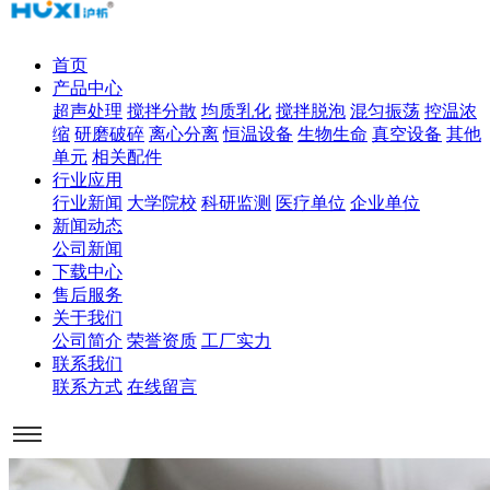
首页
产品中心
超声处理
搅拌分散
均质乳化
搅拌脱泡
混匀振荡
控温浓
缩
研磨破碎
离心分离
恒温设备
生物生命
真空设备
其他
单元
相关配件
行业应用
行业新闻
大学院校
科研监测
医疗单位
企业单位
新闻动态
公司新闻
下载中心
售后服务
关于我们
公司简介
荣誉资质
工厂实力
联系我们
联系方式
在线留言