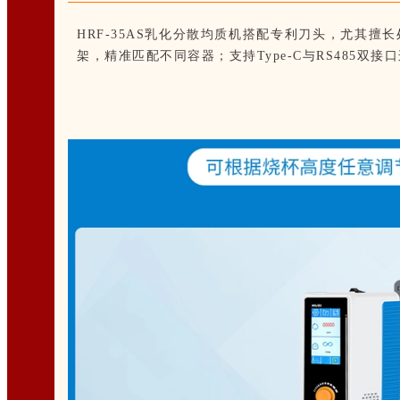
HRF-35AS乳化分散均质机搭配专利刀头
，尤其擅长
架，精准匹配不同容器；支持
Type-C
与
RS485
双接口