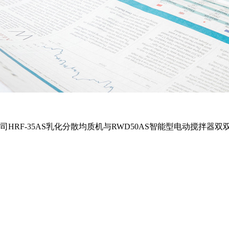
HRF-35AS乳化分散均质机与RWD50AS智能型电动搅拌器双