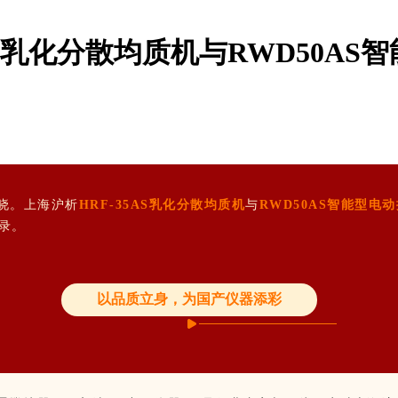
AS乳化分散均质机与RWD50A
晓。上海沪析
HRF-35AS乳化分散均质机
与
RWD50AS智能型电
录。
以品质立身，为国产仪器添彩