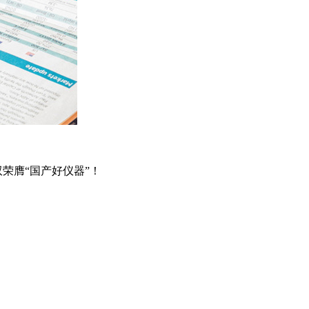
双荣膺“国产好仪器”！