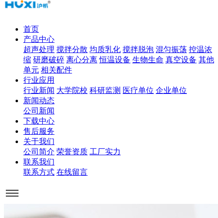
首页
产品中心
超声处理
搅拌分散
均质乳化
搅拌脱泡
混匀振荡
控温浓
缩
研磨破碎
离心分离
恒温设备
生物生命
真空设备
其他
单元
相关配件
行业应用
行业新闻
大学院校
科研监测
医疗单位
企业单位
新闻动态
公司新闻
下载中心
售后服务
关于我们
公司简介
荣誉资质
工厂实力
联系我们
联系方式
在线留言