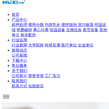
首页
产品中心
超声处理
搅拌分散
均质乳化
搅拌脱泡
混匀振荡
控温浓
缩
研磨破碎
离心分离
恒温设备
生物生命
真空设备
其他
单元
相关配件
行业应用
行业新闻
大学院校
科研监测
医疗单位
企业单位
新闻动态
公司新闻
下载中心
售后服务
关于我们
公司简介
荣誉资质
工厂实力
联系我们
联系方式
在线留言