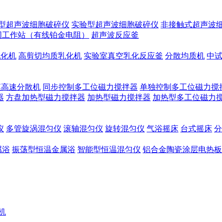
型超声波细胞破碎仪
实验型超声波细胞破碎仪
非接触式超声波
同工作站（有线铂金电阻）
超声波反应釜
乳化机
高剪切均质乳化机
实验室真空乳化反应釜
分散均质机
中
膜高速分散机
同步控制多工位磁力搅拌器
单独控制多工位磁力搅
器
方盘加热型磁力搅拌器
加热型磁力搅拌器
加热型多工位磁力
仪
多管旋涡混匀仪
滚轴混匀仪
旋转混匀仪
气浴摇床
台式摇床
分
属浴
振荡型恒温金属浴
智能型恒温混匀仪
铝合金陶瓷涂层电热板
机