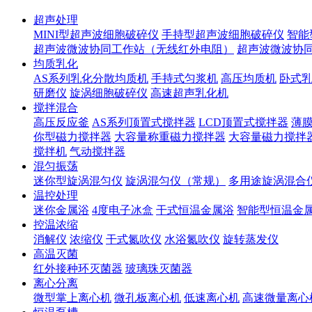
超声处理
MINI型超声波细胞破碎仪
手持型超声波细胞破碎仪
智能
超声波微波协同工作站（无线红外电阻）
超声波微波协
均质乳化
AS系列乳化分散均质机
手持式匀浆机
高压均质机
卧式
研磨仪
旋涡细胞破碎仪
高速超声乳化机
搅拌混合
高压反应釜
AS系列顶置式搅拌器
LCD顶置式搅拌器
薄
你型磁力搅拌器
大容量称重磁力搅拌器
大容量磁力搅拌
搅拌机
气动搅拌器
混匀振荡
迷你型旋涡混匀仪
旋涡混匀仪（常规）
多用途旋涡混合
温控处理
迷你金属浴
4度电子冰盒
干式恒温金属浴
智能型恒温金
控温浓缩
消解仪
浓缩仪
干式氮吹仪
水浴氮吹仪
旋转蒸发仪
高温灭菌
红外接种环灭菌器
玻璃珠灭菌器
离心分离
微型掌上离心机
微孔板离心机
低速离心机
高速微量离心