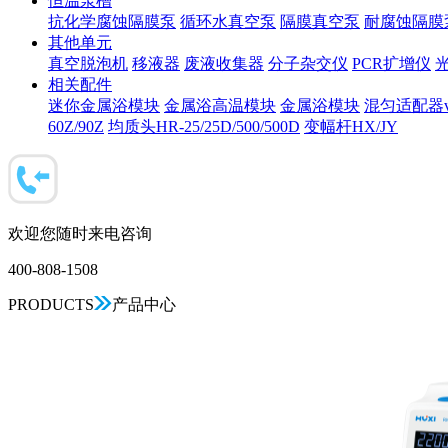
恒温泵槽
抗化学腐蚀隔膜泵
循环水真空泵
隔膜真空泵
耐腐蚀隔膜
其他单元
真空脱泡机
移液器
废液收集器
分子杂交仪
PCR扩增仪
相关配件
迷你金属浴模块
金属浴高温模块
金属浴模块
混匀适配器vo
60Z/90Z
均质头HR-25/25D/500/500D
变幅杆HX/JY
欢迎您随时来电咨询
400-808-1508
PRODUCTS
产品中心