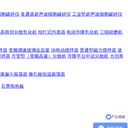
细胞破碎仪
多通道超声波细胞破碎仪
工业型超声波细胞破碎仪
试高剪切分散乳化机
拍打式均质器
电动升降乳化机
三辊研磨机
拌器
变频调速玻璃反应釜
JB电动搅拌器
普通型磁力搅拌器
迷
搅拌器
方管型（变频高速）分散机
升降平台中试分散机
大功率
液漏斗振荡器
微孔板恒温振荡器
石墨电热板
产品报价