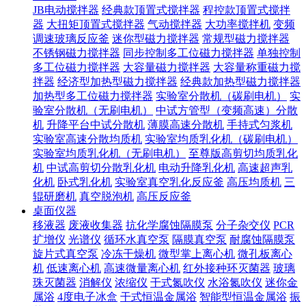
JB电动搅拌器
经典款顶置式搅拌器
程控款顶置式搅拌
器
大扭矩顶置式搅拌器
气动搅拌器
大功率搅拌机
变频
调速玻璃反应釜
迷你型磁力搅拌器
常规型磁力搅拌器
不锈钢磁力搅拌器
同步控制多工位磁力搅拌器
单独控制
多工位磁力搅拌器
大容量磁力搅拌器
大容量称重磁力搅
拌器
经济型加热型磁力搅拌器
经典款加热型磁力搅拌器
加热型多工位磁力搅拌器
实验室分散机（碳刷电机）
实
验室分散机（无刷电机）
中试方管型（变频高速）分散
机
升降平台中试分散机
薄膜高速分散机
手持式匀浆机
实验室高速分散均质机
实验室均质乳化机（碳刷电机）
实验室均质乳化机（无刷电机）
至尊版高剪切均质乳化
机
中试高剪切分散乳化机
电动升降乳化机
高速超声乳
化机
卧式乳化机
实验室真空乳化反应釜
高压均质机
三
辊研磨机
真空脱泡机
高压反应釜
桌面仪器
移液器
废液收集器
抗化学腐蚀隔膜泵
分子杂交仪
PCR
扩增仪
光谱仪
循环水真空泵
隔膜真空泵
耐腐蚀隔膜泵
旋片式真空泵
冷冻干燥机
微型掌上离心机
微孔板离心
机
低速离心机
高速微量离心机
红外接种环灭菌器
玻璃
珠灭菌器
消解仪
浓缩仪
干式氮吹仪
水浴氮吹仪
迷你金
属浴
4度电子冰盒
干式恒温金属浴
智能型恒温金属浴
振