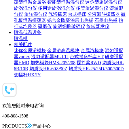
荡型恒温金属浴
智能型恒温混匀仪
迷你型旋涡混匀仪
旋涡混匀仪
多用途旋涡混合仪
多管旋涡混匀仪
滚轴混
匀仪
旋转混匀仪
气浴摇床
台式摇床
分液漏斗振荡器
微
孔板恒温振荡器
铝合金陶瓷涂层电热板
石墨电热板
拍
打式均质器
研磨仪
旋涡细胞破碎仪
旋转蒸发仪
恒温低温设备
恒温槽
相关配件
迷你金属浴模块
金属浴高温模块
金属浴模块
混匀适配
器vortex
混匀适配器MULTI
台式摇床托盘HT
研磨适配
器HMD
加热模块HMS-205/208
搅拌桨RWD
均质头HR-
6B/10B
均质头HR-60Z/90Z
均质头HR-25/25D/500/500D
变幅杆HX/JY
欢迎您随时来电咨询
400-808-1508
PRODUCTS
产品中心