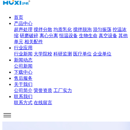
首页
产品中心
超声处理
搅拌分散
均质乳化
搅拌脱泡
混匀振荡
控温浓
缩
研磨破碎
离心分离
恒温设备
生物生命
真空设备
其他
单元
相关配件
行业应用
行业新闻
大学院校
科研监测
医疗单位
企业单位
新闻动态
公司新闻
下载中心
售后服务
关于我们
公司简介
荣誉资质
工厂实力
联系我们
联系方式
在线留言